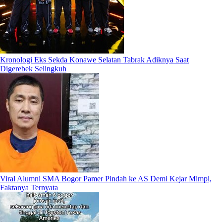
Kronologi Eks Sekda Konawe Selatan Tabrak Adiknya Saat
Digerebek Selingkuh
Viral Alumni SMA Bogor Pamer Pindah ke AS Demi Kejar Mimpi,
Faktanya Ternyata