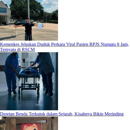
Kemenkes Jelaskan Duduk Perkara Viral Pasien BPJS Nunggu 8 Jam,
Ternyata di RSCM
Deretan Benda Terkutuk dalam Sejarah, Kisahnya Bikin Merinding