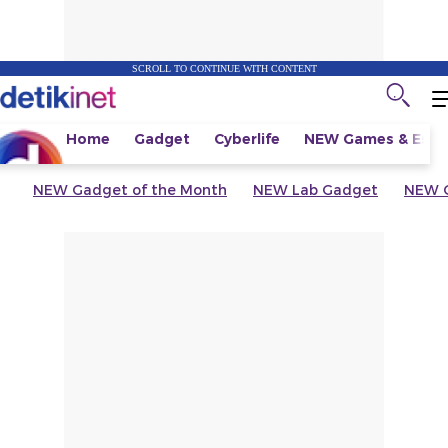
SCROLL TO CONTINUE WITH CONTENT
Home
Gadget
Cyberlife
NEW
Games & Espo
NEW
Gadget of the Month
NEW
Lab Gadget
NEW
G