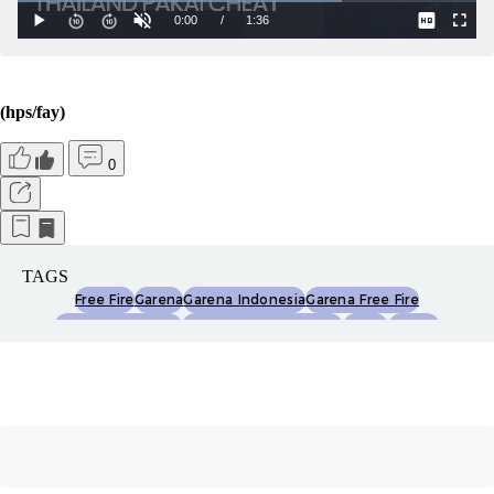
(hps/fay)
0
TAGS
Free Fire
Garena
Garena Indonesia
Garena Free Fire
Ffws Sea 2025 Fall
Ffws Global Finals 2025
Esport
Esports