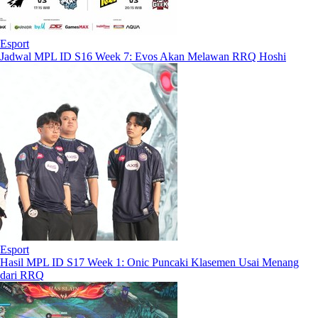
Esport
Jadwal MPL ID S16 Week 7: Evos Akan Melawan RRQ Hoshi
Esport
Hasil MPL ID S17 Week 1: Onic Puncaki Klasemen Usai Menang
dari RRQ