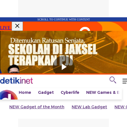
SCROLL TO CONTINUE WITH CONTENT
LIVE
Home
Gadget
Cyberlife
NEW
Games & Espo
NEW
Gadget of the Month
NEW
Lab Gadget
NEW
G