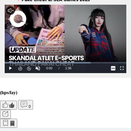
(hps/fay)
0