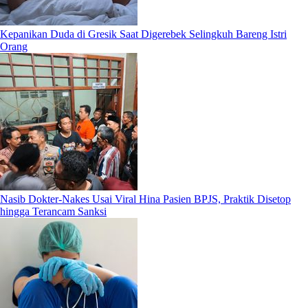
Kepanikan Duda di Gresik Saat Digerebek Selingkuh Bareng Istri
Orang
Nasib Dokter-Nakes Usai Viral Hina Pasien BPJS, Praktik Disetop
hingga Terancam Sanksi