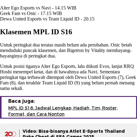
Alter Ego Esports vs Navi - 14.15 WIB
Geek Fam vs Onic - 17.15 WIB
Dewa United Esports vs Team Liquid ID - 20.15
Klasemen MPL ID S16
Untuk peringkat dua teratas masih belum ada perubahan. Onic betah
menduduki puncak klasemen, dan Bigetron by Vitality membayang-
bayanginya di peringkat dua.
Untuk posisi tiganya Alter Ego Esports, lalu diikuti Evos, lanjut RRQ
Hoshi menempel ketat, dan di bawahnya ada Navi. Sementara
peringkat tiga terbawah ditempati oleh Dewa United Esports (7), Geek
Fam (8), dan terakhir Team Liquid ID (9) yang belum pernah menang
sama sekali.
Baca juga:
MPL ID S16: Jadwal Lengkap, Hadiah, Tim, Roster,
Format, dan Cara Nonton
Video: Bisa-bisanya Atlet E-Sports Thailand
Pake Cheat di SEA Games 2025