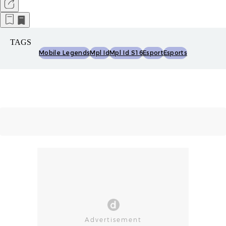
TAGS
Mobile Legends
Mpl Id
Mpl Id S16
Esport
Esports