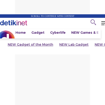
SCROLL TO CONTINUE WITH CONTENT
Home
Gadget
Cyberlife
NEW
Games & Espo
NEW
Gadget of the Month
NEW
Lab Gadget
NEW
G