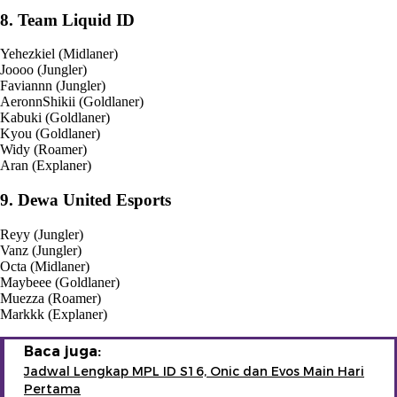
8. Team Liquid ID
Yehezkiel (Midlaner)
Joooo (Jungler)
Faviannn (Jungler)
AeronnShikii (Goldlaner)
Kabuki (Goldlaner)
Kyou (Goldlaner)
Widy (Roamer)
Aran (Explaner)
9. Dewa United Esports
Reyy (Jungler)
Vanz (Jungler)
Octa (Midlaner)
Maybeee (Goldlaner)
Muezza (Roamer)
Markkk (Explaner)
Baca juga:
Jadwal Lengkap MPL ID S16, Onic dan Evos Main Hari
Pertama