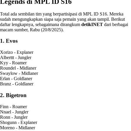
Legends di MPL ID S16
Total ada sembilan tim yang berpartisipasi di MPL ID S16. Mereka
sudah mengungkapkan siapa saja pemain yang akan tampil. Berikut
daftar lengkapnya, sebagaimana dirangkum
detikINET
dari berbagai
macam sumber, Rabu (20/8/2025).
1. Evos
Xorizo - Explaner
Alberttt - Jungler
Kyy - Roamer
Roundel - Midlaner
Swaylow - Midlaner
Erlan - Goldlaner
Branz - Goldlaner
2. Bigetron
Finn - Roamer
Nnael - Jungler
Ronn - Jungler
Shogunn - Explaner
Moreno - Midlaner