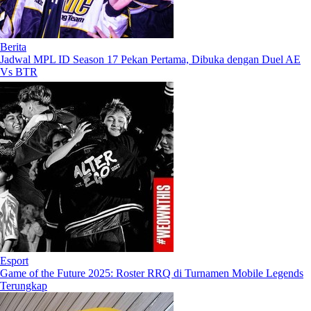
Berita
Jadwal MPL ID Season 17 Pekan Pertama, Dibuka dengan Duel AE
Vs BTR
Esport
Game of the Future 2025: Roster RRQ di Turnamen Mobile Legends
Terungkap