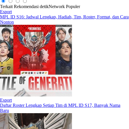
Terkait
Rekomendasi
detikNetwork
Populer
Esport
MPL ID S16: Jadwal Lengkap, Hadiah, Tim, Roster, Format, dan Cara
Nonton
Esport
Daftar Roster Lengkap Setiap Tim di MPL ID S17, Banyak Nama
Baru