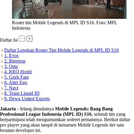
Roster tim Mobile Legends di MPL ID S16. Foto: MPL
Indonesia
Daftar Isi
Daftar Lengkap Roster Tim Mobile Legends di MPL ID S16
1. Evos
2. Bigetron
3. Onic
4. RRQ Hoshi
5. Geek Fam
6. Alter Ego
7. Navi
8. Team Liquid ID
9. Dewa United Esports
Jakarta
-
Jelang dimulainya
Mobile Legends: Bang Bang
Professional League Indonesia (MPL ID) S16
, seluruh tim yang
berpartisipasi telah mengumumkan sederet pemainnya. Berikut daftar
pro player yang akan tampil di turnamen Mobile Legends tier satu
besutan developer ini.