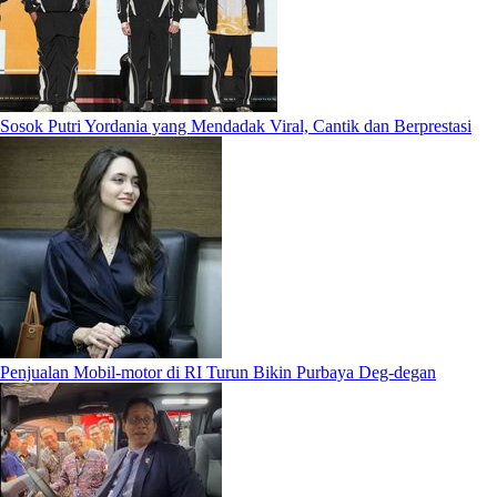
Sosok Putri Yordania yang Mendadak Viral, Cantik dan Berprestasi
Penjualan Mobil-motor di RI Turun Bikin Purbaya Deg-degan