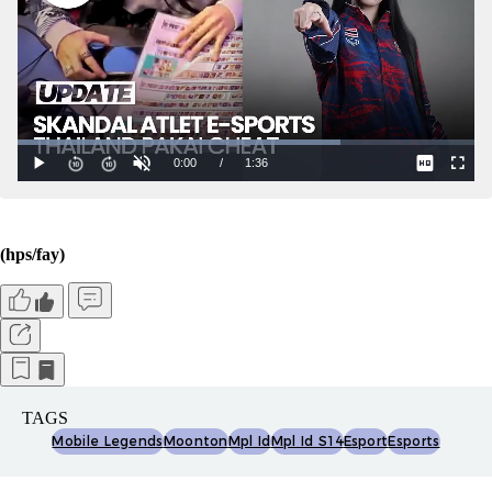
(hps/fay)
TAGS
Mobile Legends
Moonton
Mpl Id
Mpl Id S14
Esport
Esports