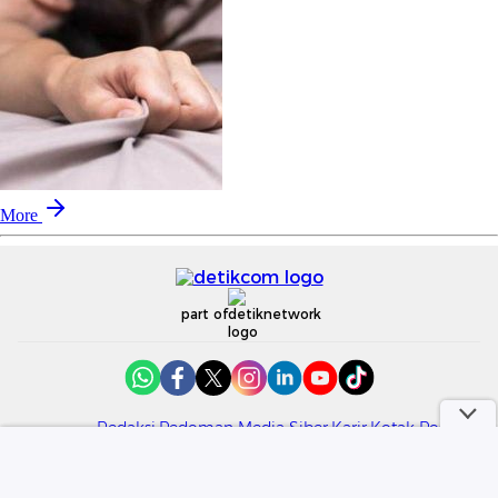
More
part of
Redaksi
Pedoman Media Siber
Karir
Kotak Pos
Info Iklan
Privacy Policy
Disclaimer