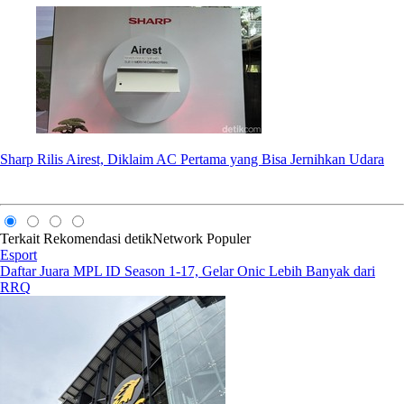
Sharp Rilis Airest, Diklaim AC Pertama yang Bisa Jernihkan Udara
Terkait
Rekomendasi
detikNetwork
Populer
Esport
Daftar Juara MPL ID Season 1-17, Gelar Onic Lebih Banyak dari
RRQ