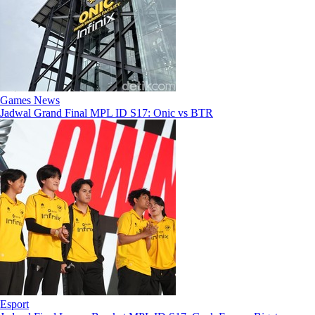
Games News
Jadwal Grand Final MPL ID S17: Onic vs BTR
Esport