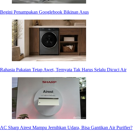
Begini Penampakan Googlebook Bikinan Asus
Rahasia Pakaian Tetap Awet, Ternyata Tak Harus Selalu Dicuci Air
AC Sharp Airest Mampu Jernihkan Udara, Bisa Gantikan Air Purifier?