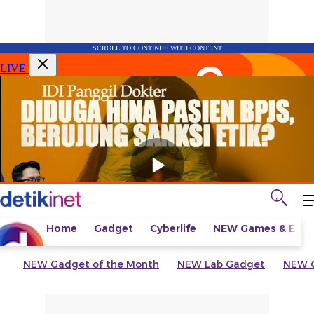
SCROLL TO CONTINUE WITH CONTENT
LIVE
Home
Gadget
Cyberlife
NEW
Games & Espo
NEW
Gadget of the Month
NEW
Lab Gadget
NEW
G