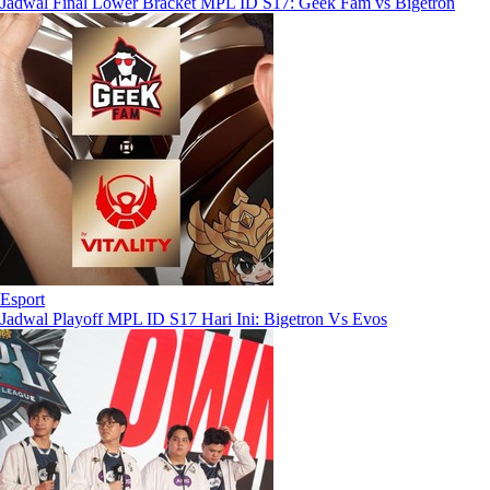
Jadwal Final Lower Bracket MPL ID S17: Geek Fam vs Bigetron
Esport
Jadwal Playoff MPL ID S17 Hari Ini: Bigetron Vs Evos