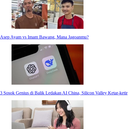
Asep Ayam vs Imam Bawang, Mana Jagoanmu?
3 Sosok Genius di Balik Ledakan AI China, Silicon Valley Ketar-ketir