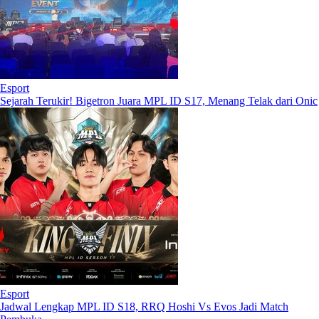
Esport
Sejarah Terukir! Bigetron Juara MPL ID S17, Menang Telak dari Onic
Esport
Jadwal Lengkap MPL ID S18, RRQ Hoshi Vs Evos Jadi Match