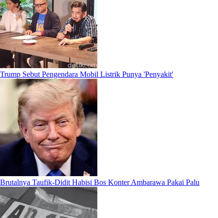
Trump Sebut Pengendara Mobil Listrik Punya 'Penyakit'
Brutalnya Taufik-Didit Habisi Bos Konter Ambarawa Pakai Palu