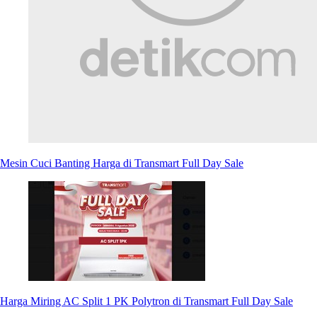
Mesin Cuci Banting Harga di Transmart Full Day Sale
Harga Miring AC Split 1 PK Polytron di Transmart Full Day Sale