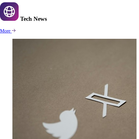
Tech
News
More