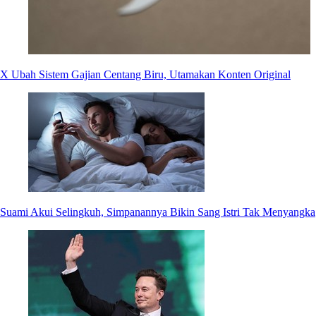
X Ubah Sistem Gajian Centang Biru, Utamakan Konten Original
Suami Akui Selingkuh, Simpanannya Bikin Sang Istri Tak Menyangka