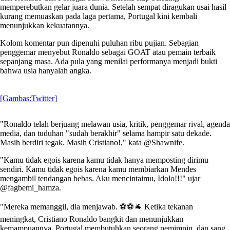
memperebutkan gelar juara dunia. Setelah sempat diragukan usai hasil
kurang memuaskan pada laga pertama, Portugal kini kembali
menunjukkan kekuatannya.
Kolom komentar pun dipenuhi puluhan ribu pujian. Sebagian
penggemar menyebut Ronaldo sebagai GOAT atau pemain terbaik
sepanjang masa. Ada pula yang menilai performanya menjadi bukti
bahwa usia hanyalah angka.
[Gambas:Twitter]
"Ronaldo telah berjuang melawan usia, kritik, penggemar rival, agenda
media, dan tuduhan "sudah berakhir" selama hampir satu dekade.
Masih berdiri tegak. Masih Cristiano!," kata @Shawnife.
"Kamu tidak egois karena kamu tidak hanya memposting dirimu
sendiri. Kamu tidak egois karena kamu membiarkan Mendes
mengambil tendangan bebas. Aku mencintaimu, Idolo!!!" ujar
@fagbemi_hamza.
"Mereka memanggil, dia menjawab. ⚽⚽🐐 Ketika tekanan
meningkat, Cristiano Ronaldo bangkit dan menunjukkan
kemampuannya. Portugal membutuhkan seorang pemimpin, dan sang