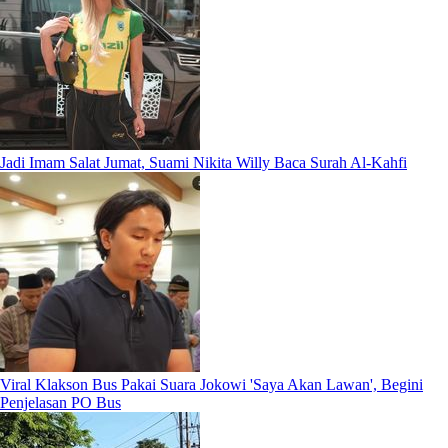
Jadi Imam Salat Jumat, Suami Nikita Willy Baca Surah Al-Kahfi
Viral Klakson Bus Pakai Suara Jokowi 'Saya Akan Lawan', Begini
Penjelasan PO Bus