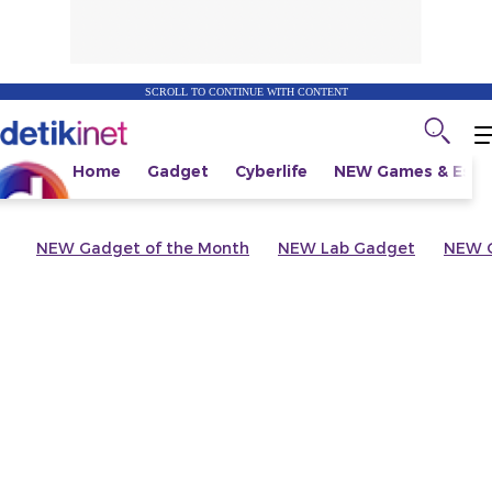
SCROLL TO CONTINUE WITH CONTENT
Home
Gadget
Cyberlife
NEW
Games & Espo
NEW
Gadget of the Month
NEW
Lab Gadget
NEW
G