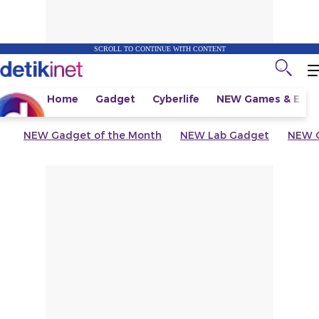
SCROLL TO CONTINUE WITH CONTENT
Home
Gadget
Cyberlife
NEW
Games & Espo
NEW
Gadget of the Month
NEW
Lab Gadget
NEW
G