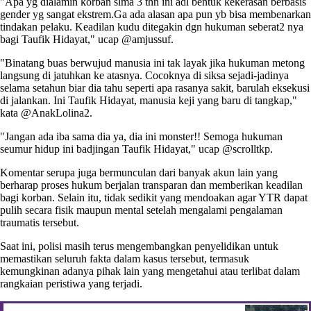
"Apa yg dialamin korban slma 3 thn ini adl bentuk kekerasan berbasis
gender yg sangat ekstrem.Ga ada alasan apa pun yb bisa membenarkan
tindakan pelaku. Keadilan kudu ditegakin dgn hukuman seberat2 nya
bagi Taufik Hidayat," ucap @amjussuf.
"Binatang buas berwujud manusia ini tak layak jika hukuman metong
langsung di jatuhkan ke atasnya. Cocoknya di siksa sejadi-jadinya
selama setahun biar dia tahu seperti apa rasanya sakit, barulah eksekusi
di jalankan. Ini Taufik Hidayat, manusia keji yang baru di tangkap,"
kata @AnakLolina2.
"Jangan ada iba sama dia ya, dia ini monster!! Semoga hukuman
seumur hidup ini badjingan Taufik Hidayat," ucap @scrolltkp.
Komentar serupa juga bermunculan dari banyak akun lain yang
berharap proses hukum berjalan transparan dan memberikan keadilan
bagi korban. Selain itu, tidak sedikit yang mendoakan agar YTR dapat
pulih secara fisik maupun mental setelah mengalami pengalaman
traumatis tersebut.
Saat ini, polisi masih terus mengembangkan penyelidikan untuk
memastikan seluruh fakta dalam kasus tersebut, termasuk
kemungkinan adanya pihak lain yang mengetahui atau terlibat dalam
rangkaian peristiwa yang terjadi.