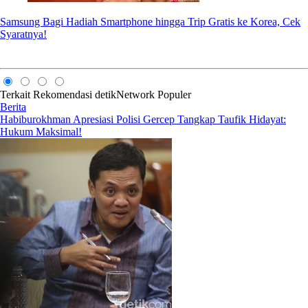
Samsung Bagi Hadiah Smartphone hingga Trip Gratis ke Korea, Cek
Syaratnya!
Terkait
Rekomendasi
detikNetwork
Populer
Berita
Habiburokhman Apresiasi Polisi Gercep Tangkap Taufik Hidayat:
Hukum Maksimal!