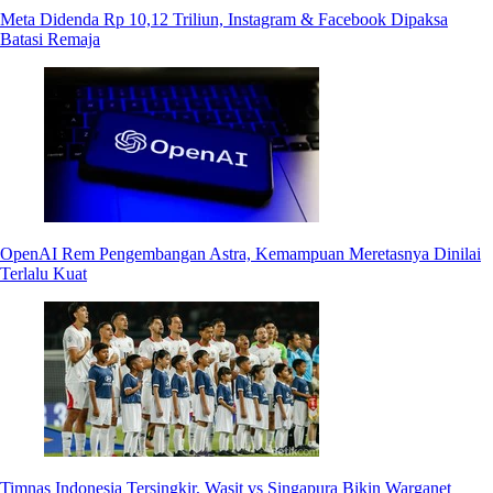
Meta Didenda Rp 10,12 Triliun, Instagram & Facebook Dipaksa
Batasi Remaja
OpenAI Rem Pengembangan Astra, Kemampuan Meretasnya Dinilai
Terlalu Kuat
Timnas Indonesia Tersingkir, Wasit vs Singapura Bikin Warganet