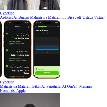
Cyberlife
Aplikasi AI Buatan Mahasiswa Mataram Ini Bisa Jadi 'Ustadz Virtual'
Cyberlife
Mahasiswa Mataram Bikin AI Penghafal Al-Qur'an, Menang
Kompetisi Apple