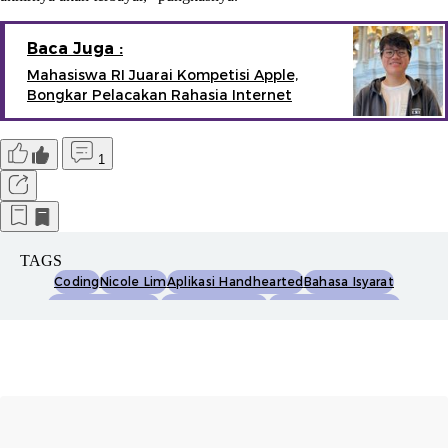
Baca Juga :
Mahasiswa RI Juarai Kompetisi Apple,
Bongkar Pelacakan Rahasia Internet
1
TAGS
Coding
Nicole Lim
Aplikasi Handhearted
Bahasa Isyarat
Machine Learning
Pelajar Indonesia
Kompetisi Teknologi
Swift Student Challenge
Apple