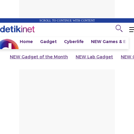
SCROLL TO CONTINUE WITH CONTENT
Home
Gadget
Cyberlife
NEW
Games & Espo
NEW
Gadget of the Month
NEW
Lab Gadget
NEW
G