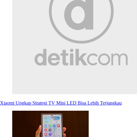
Xiaomi Ungkap Strategi TV Mini LED Bisa Lebih Terjangkau