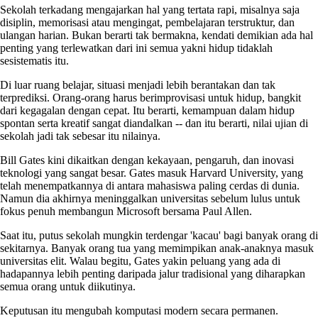
Sekolah terkadang mengajarkan hal yang tertata rapi, misalnya saja
disiplin, memorisasi atau mengingat, pembelajaran terstruktur, dan
ulangan harian. Bukan berarti tak bermakna, kendati demikian ada hal
penting yang terlewatkan dari ini semua yakni hidup tidaklah
sesistematis itu.
Di luar ruang belajar, situasi menjadi lebih berantakan dan tak
terprediksi. Orang-orang harus berimprovisasi untuk hidup, bangkit
dari kegagalan dengan cepat. Itu berarti, kemampuan dalam hidup
spontan serta kreatif sangat diandalkan -- dan itu berarti, nilai ujian di
sekolah jadi tak sebesar itu nilainya.
Bill Gates kini dikaitkan dengan kekayaan, pengaruh, dan inovasi
teknologi yang sangat besar. Gates masuk Harvard University, yang
telah menempatkannya di antara mahasiswa paling cerdas di dunia.
Namun dia akhirnya meninggalkan universitas sebelum lulus untuk
fokus penuh membangun Microsoft bersama Paul Allen.
Saat itu, putus sekolah mungkin terdengar 'kacau' bagi banyak orang di
sekitarnya. Banyak orang tua yang memimpikan anak-anaknya masuk
universitas elit. Walau begitu, Gates yakin peluang yang ada di
hadapannya lebih penting daripada jalur tradisional yang diharapkan
semua orang untuk diikutinya.
Keputusan itu mengubah komputasi modern secara permanen.