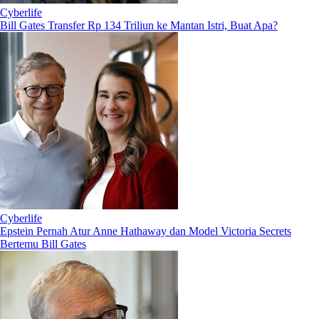
Cyberlife
Bill Gates Transfer Rp 134 Triliun ke Mantan Istri, Buat Apa?
Cyberlife
Epstein Pernah Atur Anne Hathaway dan Model Victoria Secrets
Bertemu Bill Gates