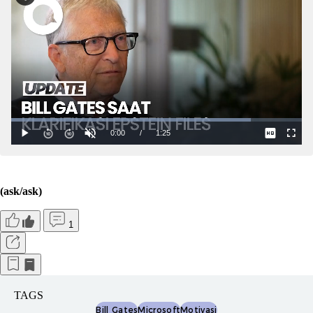
(ask/ask)
1
TAGS
Bill Gates
Microsoft
Motivasi