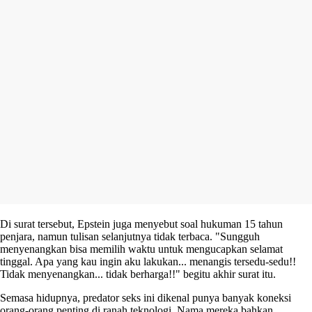
Di surat tersebut, Epstein juga menyebut soal hukuman 15 tahun
penjara, namun tulisan selanjutnya tidak terbaca. "Sungguh
menyenangkan bisa memilih waktu untuk mengucapkan selamat
tinggal. Apa yang kau ingin aku lakukan... menangis tersedu-sedu!!
Tidak menyenangkan... tidak berharga!!" begitu akhir surat itu.
Semasa hidupnya, predator seks ini dikenal punya banyak koneksi
orang-orang penting di ranah teknologi. Nama mereka bahkan