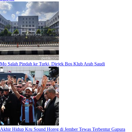
Mo Salah Pindah ke Turki, Diejek Bos Klub Arab Saudi
Akhir Hidup Kru Sound Horeg di Jember Tewas Terbentur Gapura