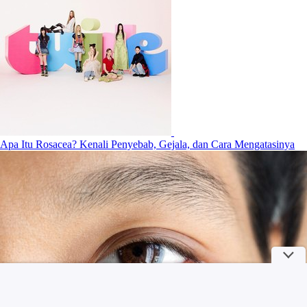
Apa Itu Rosacea? Kenali Penyebab, Gejala, dan Cara Mengatasinya