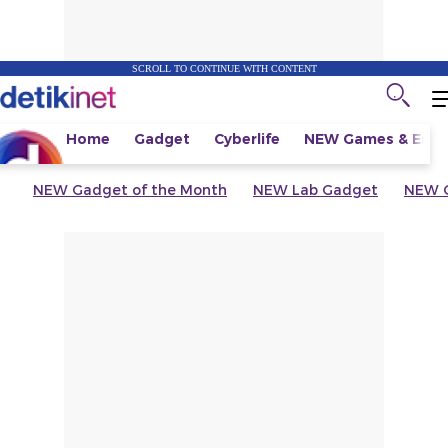
SCROLL TO CONTINUE WITH CONTENT
Home
Gadget
Cyberlife
NEW
Games & Espo
NEW
Gadget of the Month
NEW
Lab Gadget
NEW
G