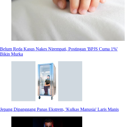
Belum Reda Kasus Nakes Nirempati, Postingan 'BPJS Cuma 1%'
Bikin Murka
Jepang Dipanggang Panas Ekstrem, 'Kulkas Manusia' Laris Manis