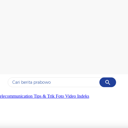
Cancel
Yang sedang ramai dicari
elecommunication
Tips & Trik
Foto
Video
Indeks
#1
data live draw sgp
#2
iran
#3
senjata