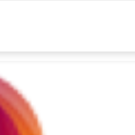
#4
prabowo
#5
gempa hari ini
Promoted
Terakhir yang dicari
Loading...