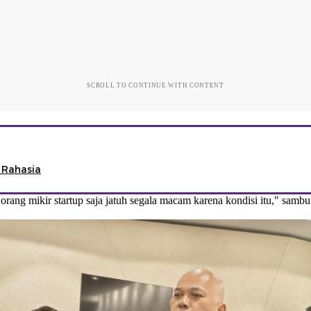
SCROLL TO CONTINUE WITH CONTENT
 Rahasia
 orang mikir startup saja jatuh segala macam karena kondisi itu," samb