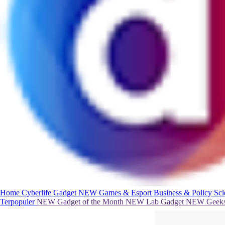
Home
Cyberlife
Gadget
NEW
Games & Esport
Business & Policy
Sc
Terpopuler
NEW
Gadget of the Month
NEW
Lab Gadget
NEW
Geeks