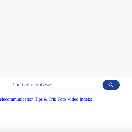
Cancel
Yang sedang ramai dicari
elecommunication
Tips & Trik
Foto
Video
Indeks
#1
data live draw sgp
#2
gempa hari ini
#3
prabowo