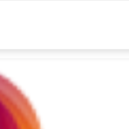
#4
iran
#5
demo
Promoted
Terakhir yang dicari
Loading...