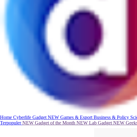
Home
Cyberlife
Gadget
NEW
Games & Esport
Business & Policy
Sc
Terpopuler
NEW
Gadget of the Month
NEW
Lab Gadget
NEW
Geeks