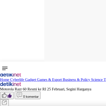
Home
Cyberlife
Gadget
Games & Esport
Business & Policy
Science
T
Motorola Razr 60 Resmi ke RI 25 Februari, Segini Harganya
0 komentar