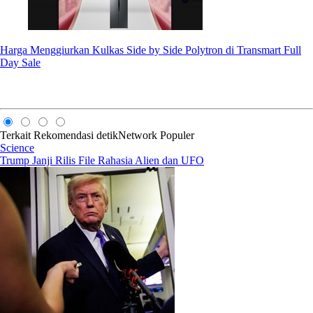
Harga Menggiurkan Kulkas Side by Side Polytron di Transmart Full
Day Sale
Terkait
Rekomendasi
detikNetwork
Populer
Science
Trump Janji Rilis File Rahasia Alien dan UFO