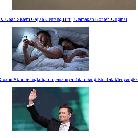
X Ubah Sistem Gajian Centang Biru, Utamakan Konten Original
Suami Akui Selingkuh, Simpanannya Bikin Sang Istri Tak Menyangka