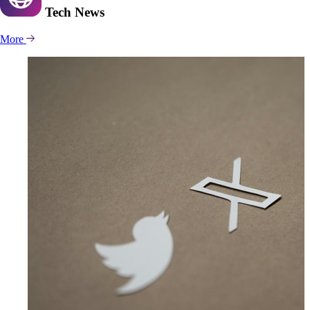
Tech
News
More