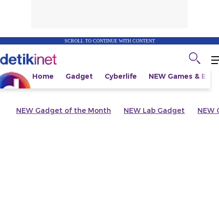
SCROLL TO CONTINUE WITH CONTENT
Home
Gadget
Cyberlife
NEW
Games & Espo
NEW
Gadget of the Month
NEW
Lab Gadget
NEW
G