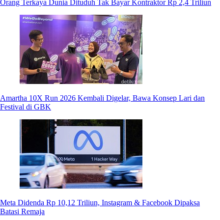
Orang Terkaya Dunia Dituduh Tak Bayar Kontraktor Rp 2,4 Triliun
Amartha 10X Run 2026 Kembali Digelar, Bawa Konsep Lari dan
Festival di GBK
Meta Didenda Rp 10,12 Triliun, Instagram & Facebook Dipaksa
Batasi Remaja