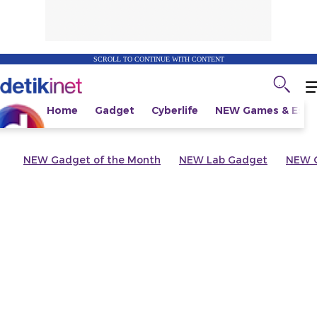
SCROLL TO CONTINUE WITH CONTENT
Home
Gadget
Cyberlife
NEW
Games & Espo
NEW
Gadget of the Month
NEW
Lab Gadget
NEW
G