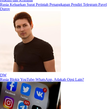
Hukum dan Kriminal
Rusia Keluarkan Surat Perintah Penangkapan Pendiri Telegram Pavel
Durov
DW
Rusia Blokir YouTube-WhatsApp, Adakah Opsi Lain?