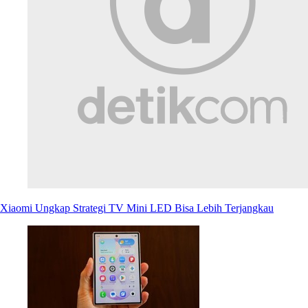
Xiaomi Ungkap Strategi TV Mini LED Bisa Lebih Terjangkau