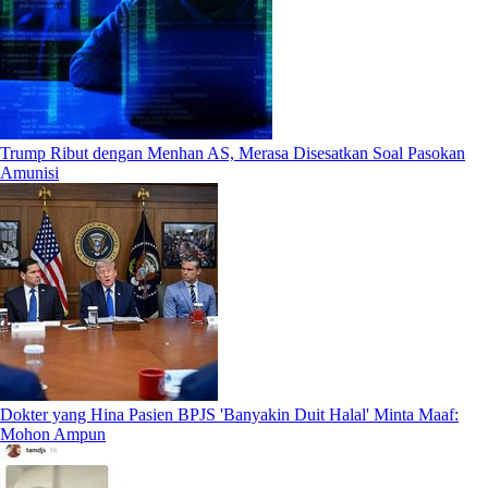
Trump Ribut dengan Menhan AS, Merasa Disesatkan Soal Pasokan
Amunisi
Dokter yang Hina Pasien BPJS 'Banyakin Duit Halal' Minta Maaf:
Mohon Ampun