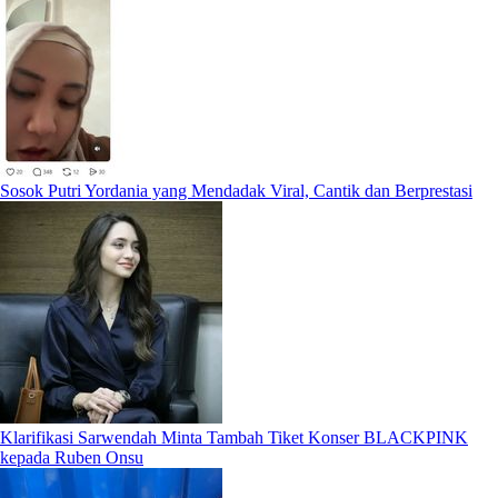
Sosok Putri Yordania yang Mendadak Viral, Cantik dan Berprestasi
Klarifikasi Sarwendah Minta Tambah Tiket Konser BLACKPINK
kepada Ruben Onsu