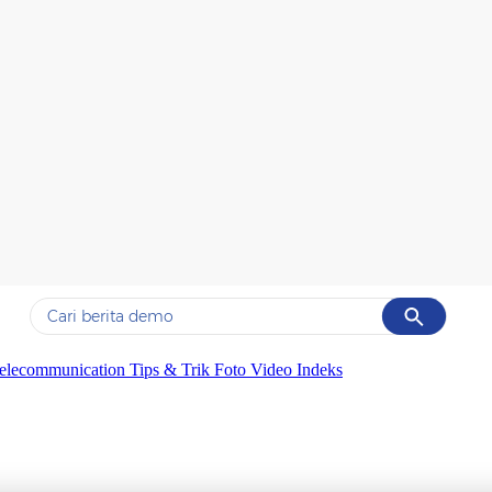
Cancel
Yang sedang ramai dicari
elecommunication
Tips & Trik
Foto
Video
Indeks
#1
gempa hari ini
#2
gempa
#3
prabowo