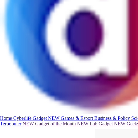
Home
Cyberlife
Gadget
NEW
Games & Esport
Business & Policy
Sc
Terpopuler
NEW
Gadget of the Month
NEW
Lab Gadget
NEW
Geeks