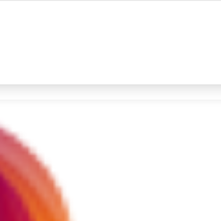
#4
iran
#5
demo
Promoted
Terakhir yang dicari
Loading...