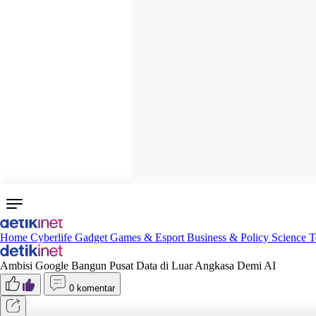
Home
Cyberlife
Gadget
Games & Esport
Business & Policy
Science
T
Ambisi Google Bangun Pusat Data di Luar Angkasa Demi AI
0 komentar