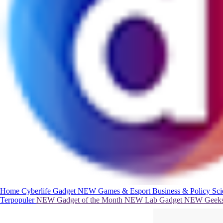
Home
Cyberlife
Gadget
NEW
Games & Esport
Business & Policy
Sc
Terpopuler
NEW
Gadget of the Month
NEW
Lab Gadget
NEW
Geeks