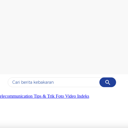
Cancel
Yang sedang ramai dicari
elecommunication
Tips & Trik
Foto
Video
Indeks
#1
data live draw sgp
#2
k-talk
#3
kebakaran