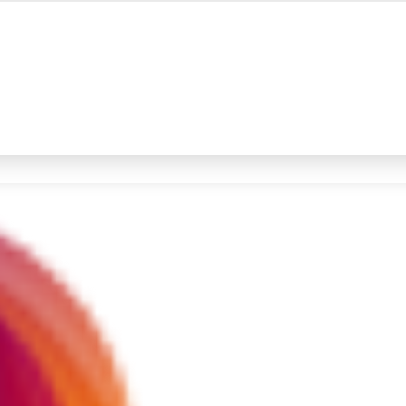
#4
prabowo
#5
gempa hari ini
Promoted
Terakhir yang dicari
Loading...