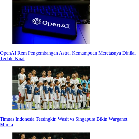
OpenAI Rem Pengembangan Astra, Kemampuan Meretasnya Dinilai
Terlalu Kuat
Timnas Indonesia Tersingkir, Wasit vs Singapura Bikin Warganet
Murka