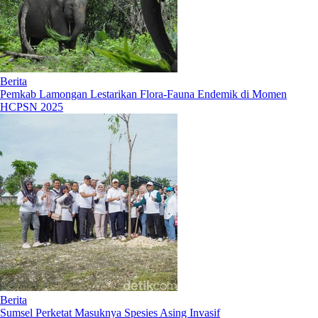
Berita
Pemkab Lamongan Lestarikan Flora-Fauna Endemik di Momen
HCPSN 2025
Berita
Sumsel Perketat Masuknya Spesies Asing Invasif