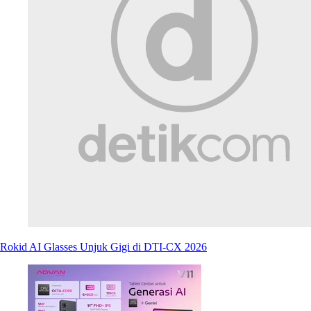
Rokid AI Glasses Unjuk Gigi di DTI-CX 2026