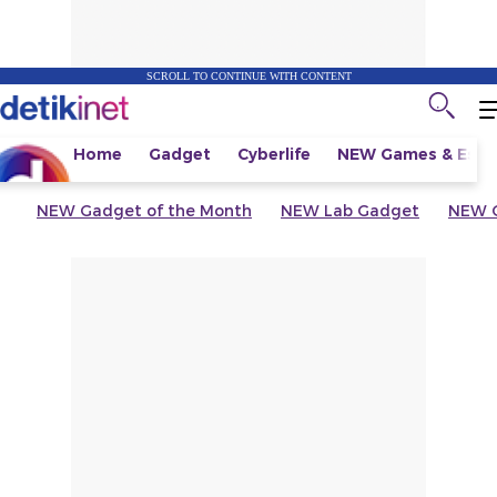
SCROLL TO CONTINUE WITH CONTENT
Home
Gadget
Cyberlife
NEW
Games & Espo
NEW
Gadget of the Month
NEW
Lab Gadget
NEW
G