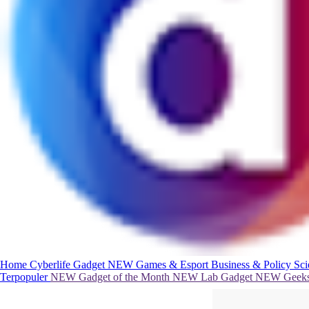
Home
Cyberlife
Gadget
NEW
Games & Esport
Business & Policy
Sc
Terpopuler
NEW
Gadget of the Month
NEW
Lab Gadget
NEW
Geeks