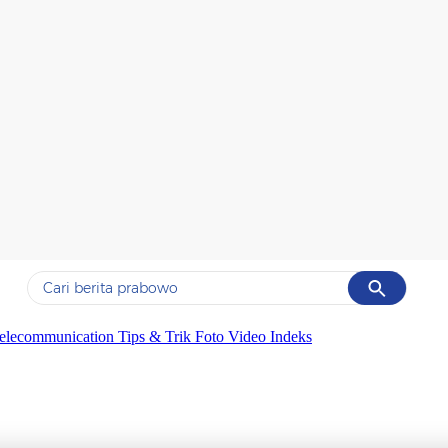
Cancel
Yang sedang ramai dicari
elecommunication
Tips & Trik
Foto
Video
Indeks
#1
data live draw sgp
#2
kebakaran
#3
prabowo