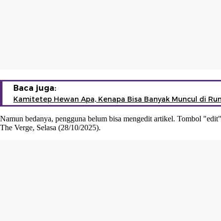
Baca juga:
Kamitetep Hewan Apa, Kenapa Bisa Banyak Muncul di Ru
Namun bedanya, pengguna belum bisa mengedit artikel. Tombol "edit
The Verge, Selasa (28/10/2025).