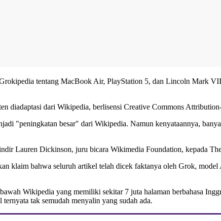
okipedia tentang MacBook Air, PlayStation 5, dan Lincoln Mark VIII
n diadaptasi dari Wikipedia, berlisensi Creative Commons Attribution
jadi "peningkatan besar" dari Wikipedia. Namun kenyataannya, banya
ndir Lauren Dickinson, juru bicara Wikimedia Foundation, kepada The
kan klaim bahwa seluruh artikel telah dicek faktanya oleh Grok, mode
h di bawah Wikipedia yang memiliki sekitar 7 juta halaman berbahasa In
 ternyata tak semudah menyalin yang sudah ada.