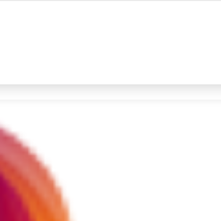
#4
iran
#5
gempa hari ini
Promoted
Terakhir yang dicari
Loading...