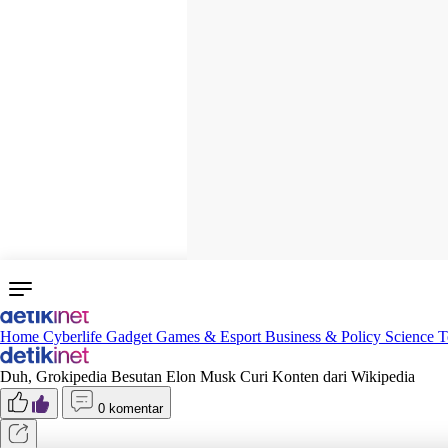
Home
Cyberlife
Gadget
Games & Esport
Business & Policy
Science
T
Duh, Grokipedia Besutan Elon Musk Curi Konten dari Wikipedia
0 komentar