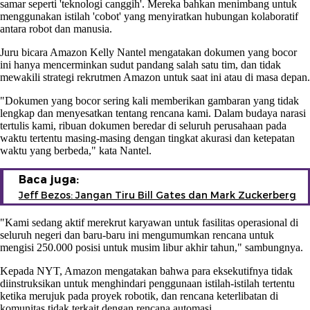
samar seperti 'teknologi canggih'. Mereka bahkan menimbang untuk
menggunakan istilah 'cobot' yang menyiratkan hubungan kolaboratif
antara robot dan manusia.
Juru bicara Amazon Kelly Nantel mengatakan dokumen yang bocor
ini hanya mencerminkan sudut pandang salah satu tim, dan tidak
mewakili strategi rekrutmen Amazon untuk saat ini atau di masa depan.
"Dokumen yang bocor sering kali memberikan gambaran yang tidak
lengkap dan menyesatkan tentang rencana kami. Dalam budaya narasi
tertulis kami, ribuan dokumen beredar di seluruh perusahaan pada
waktu tertentu masing-masing dengan tingkat akurasi dan ketepatan
waktu yang berbeda," kata Nantel.
Baca juga:
Jeff Bezos: Jangan Tiru Bill Gates dan Mark Zuckerberg
"Kami sedang aktif merekrut karyawan untuk fasilitas operasional di
seluruh negeri dan baru-baru ini mengumumkan rencana untuk
mengisi 250.000 posisi untuk musim libur akhir tahun," sambungnya.
Kepada NYT, Amazon mengatakan bahwa para eksekutifnya tidak
diinstruksikan untuk menghindari penggunaan istilah-istilah tertentu
ketika merujuk pada proyek robotik, dan rencana keterlibatan di
komunitas tidak terkait dengan rencana automasi.