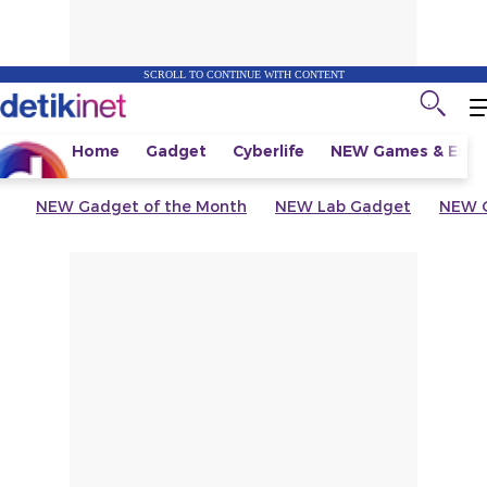
SCROLL TO CONTINUE WITH CONTENT
Home
Gadget
Cyberlife
NEW
Games & Espo
NEW
Gadget of the Month
NEW
Lab Gadget
NEW
G