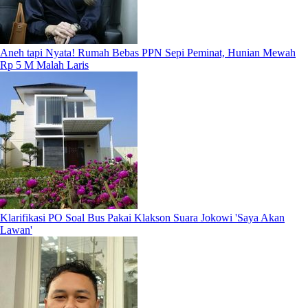
Aneh tapi Nyata! Rumah Bebas PPN Sepi Peminat, Hunian Mewah
Rp 5 M Malah Laris
Klarifikasi PO Soal Bus Pakai Klakson Suara Jokowi 'Saya Akan
Lawan'