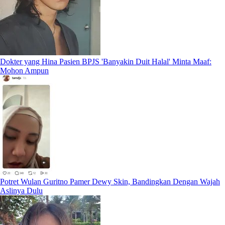
Dokter yang Hina Pasien BPJS 'Banyakin Duit Halal' Minta Maaf:
Mohon Ampun
Potret Wulan Guritno Pamer Dewy Skin, Bandingkan Dengan Wajah
Aslinya Dulu