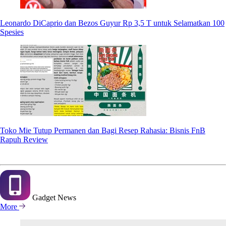
Leonardo DiCaprio dan Bezos Guyur Rp 3,5 T untuk Selamatkan 100
Spesies
Toko Mie Tutup Permanen dan Bagi Resep Rahasia: Bisnis FnB
Rapuh Review
Gadget
News
More