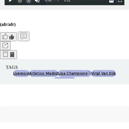
(afr/afr)
TAGS
Liverpool
Atletico Madrid
Liga Champions
Virgil Van Dijk
Cody Gakpo