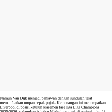
Namun Van Dijk menjadi pahlawan dengan sundulan telat
memanfaatkan umpan sepak pojok. Kemenangan ini menempatkan
Liverpool di posisi ketujuh klasemen fase liga Liga Champions
2025/2026, sedangkan Atletico Madrid terpuruk di peringkat ke-28.