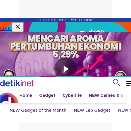
SCROLL TO CONTINUE WITH CONTENT
LIVE
Home
Gadget
Cyberlife
NEW
Games & Espo
NEW
Gadget of the Month
NEW
Lab Gadget
NEW
G