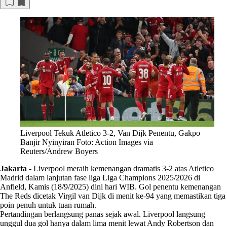
Liverpool Tekuk Atletico 3-2, Van Dijk Penentu, Gakpo
Banjir Nyinyiran Foto: Action Images via
Reuters/Andrew Boyers
Jakarta
-
Liverpool meraih kemenangan dramatis 3-2 atas Atletico
Madrid dalam lanjutan fase liga Liga Champions 2025/2026 di
Anfield, Kamis (18/9/2025) dini hari WIB. Gol penentu kemenangan
The Reds dicetak Virgil van Dijk di menit ke-94 yang memastikan tiga
poin penuh untuk tuan rumah.
Pertandingan berlangsung panas sejak awal. Liverpool langsung
unggul dua gol hanya dalam lima menit lewat Andy Robertson dan