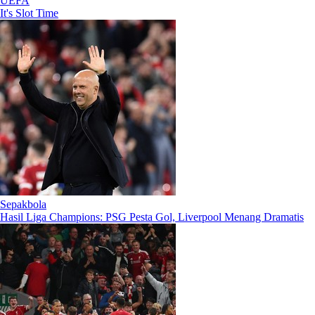
UEFA
It's Slot Time
Sepakbola
Hasil Liga Champions: PSG Pesta Gol, Liverpool Menang Dramatis