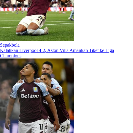
Sepakbola
Kalahkan Liverpool 4-2, Aston Villa Amankan Tiket ke Liga
Champions