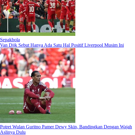
Sepakbola
Van Dijk Sebut Hanya Ada Satu Hal Positif Liverpool Musim Ini
Potret Wulan Guritno Pamer Dewy Skin, Bandingkan Dengan Wajah
Aslinya Dulu