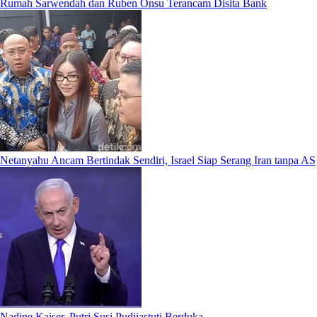
Rumah Sarwendah dan Ruben Onsu Terancam Disita Bank
Netanyahu Ancam Bertindak Sendiri, Israel Siap Serang Iran tanpa AS
Nadine Kaiser, Putri Susi Pudjiastuti Berduka