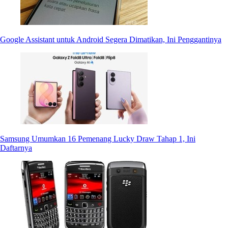
Google Assistant untuk Android Segera Dimatikan, Ini Penggantinya
Samsung Umumkan 16 Pemenang Lucky Draw Tahap 1, Ini
Daftarnya