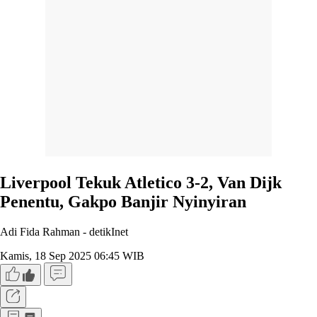
Liverpool Tekuk Atletico 3-2, Van Dijk
Penentu, Gakpo Banjir Nyinyiran
Adi Fida Rahman -
detikInet
Kamis, 18 Sep 2025 06:45 WIB