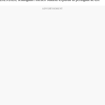
ADVERTISEMENT