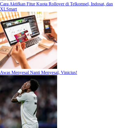
Cara Aktifkan Fitur Kuota Rollover di Telkomsel, Indosat, dan
XLSmart
Awas Menyesal Nanti Menyesal, Vinicius!