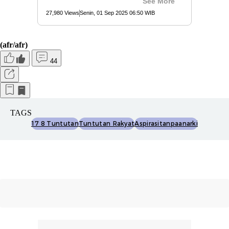
(afr/afr)
44
TAGS
17 8 Tuntutan
Tuntutan Rakyat
Aspirasitanpaanarki