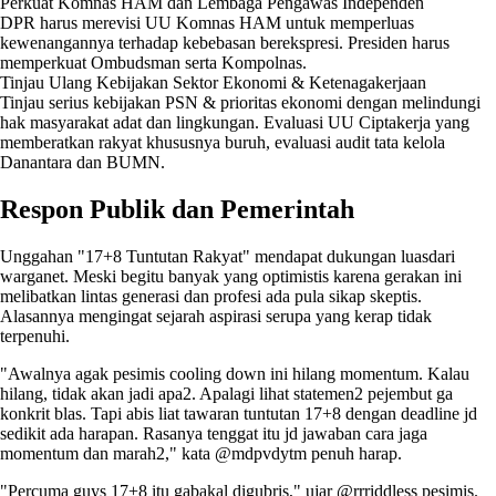
Perkuat Komnas HAM dan Lembaga Pengawas Independen
DPR harus merevisi UU Komnas HAM untuk memperluas
kewenangannya terhadap kebebasan berekspresi. Presiden harus
memperkuat Ombudsman serta Kompolnas.
Tinjau Ulang Kebijakan Sektor Ekonomi & Ketenagakerjaan
Tinjau serius kebijakan PSN & prioritas ekonomi dengan melindungi
hak masyarakat adat dan lingkungan. Evaluasi UU Ciptakerja yang
memberatkan rakyat khususnya buruh, evaluasi audit tata kelola
Danantara dan BUMN.
Respon Publik dan Pemerintah
Unggahan "17+8 Tuntutan Rakyat" mendapat dukungan luasdari
warganet. Meski begitu banyak yang optimistis karena gerakan ini
melibatkan lintas generasi dan profesi ada pula sikap skeptis.
Alasannya mengingat sejarah aspirasi serupa yang kerap tidak
terpenuhi.
"Awalnya agak pesimis cooling down ini hilang momentum. Kalau
hilang, tidak akan jadi apa2. Apalagi lihat statemen2 pejembut ga
konkrit blas. Tapi abis liat tawaran tuntutan 17+8 dengan deadline jd
sedikit ada harapan. Rasanya tenggat itu jd jawaban cara jaga
momentum dan marah2," kata @mdpvdytm penuh harap.
"Percuma guys 17+8 itu gabakal digubris," ujar @rrriddless pesimis.