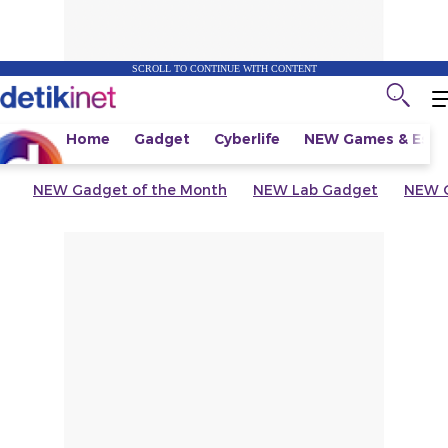
SCROLL TO CONTINUE WITH CONTENT
Home
Gadget
Cyberlife
NEW
Games & Espo
NEW
Gadget of the Month
NEW
Lab Gadget
NEW
G