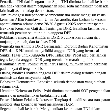
Penarikan TNI dari Pengamanan Sipil: TNI diminta kembali ke barak
dan tidak terlibat dalam pengamanan sipil, serta memastikan tidak ada
kriminalisasi terhadap demonstran.
Tim Investigasi Independen: Membentuk tim untuk mengusut kasus
kematian Affan Kurniawan, Umar Amarudin, dan korban kekerasan
aparat lainnya selama demo 28-30 Agustus 2025 secara transparan.
Bekukan Kenaikan Gaji dan Tunjangan DPR: Batalkan fasilitas baru,
termasuk pensiun seumur hidup anggota DPR.
Publikasi transparansi Anggaran DPR: Publikasikan rincian gaji,
tunjangan, rumah, dan fasilitas DPR.
Pemeriksaan Anggota DPR Bermasalah: Dorong Badan Kehormatan
DPR dan KPK untuk menyelidiki anggota DPR yang bermasalah.
Sanksi Tegas untuk Anggota DPR Tidak Etis: Pecat atau beri sanksi
tegas kepada anggota DPR yang memicu kemarahan publik.
Komitmen Partai Politik: Partai harus mengumumkan sikap berpihak
pada rakyat di tengah krisis.
Dialog Publik: Libatkan anggota DPR dalam dialog terbuka dengan
mahasiswa dan masyarakat sipil.
Bebaskan Demonstran: Lepaskan seluruh demonstran yang ditahan
selama aksi.
Hentikan Kekerasan Polisi: Polri diminta mematuhi SOP pengendalian
massa dan menghentikan tindakan represif.
Proses Hukum Pelaku Kekerasan: Tangkap dan adili secara transparan
anggota atau komandan yang melanggar HAM.
Segera kembali ke barak: Menghentikan keterlibatan TNI dalam