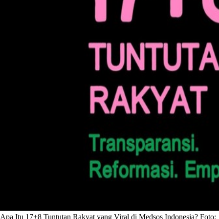
Apa Itu 17+8 Tuntutan Rakyat yang Viral di Medsos Indonesia? Foto: