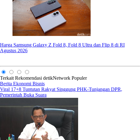
Harga Samsung Galaxy Z Fold 8, Fold 8 Ultra dan Flip 8 di RI
Agustus 2026
Terkait
Rekomendasi
detikNetwork
Populer
Berita Ekonomi Bisnis
Viral 17+8 Tuntutan Rakyat Singgung PHK-Tunjangan DPR,
Pemerintah Buka Suara