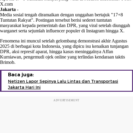
X.com
Jakarta
-
Media sosial tengah diramaikan dengan unggahan bertajuk "17+8
Tuntutan Rakyat". Postingan tersebut berisi sederet tuntutan
masyarakat kepada pemerintah dan DPR, yang viral setelah diunggah
warganet serta sejumlah influencer populer di Instagram hingga X.
Fenomena ini muncul setelah gelombang demonstrasi akhir Agustus
2025 di berbagai kota Indonesia, yang dipicu isu kenaikan tunjangan
DPR, aksi represif aparat, hingga kasus meninggalnya Affan
Kurniawan, pengemudi ojek online yang terlindas kendaraan taktis
Brimob.
Baca juga:
Netizen Lapor Sepinya Lalu Lintas dan Transportasi
Jakarta Hari Ini
ADVERTISEMENT