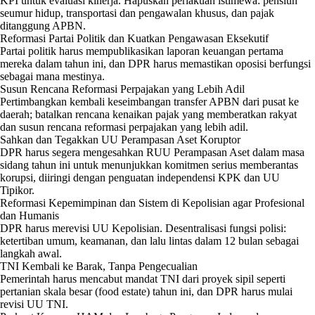
KPI untuk evaluasi kinerja. Hapuskan perlakuan istimewa: pensiun
seumur hidup, transportasi dan pengawalan khusus, dan pajak
ditanggung APBN.
Reformasi Partai Politik dan Kuatkan Pengawasan Eksekutif
Partai politik harus mempublikasikan laporan keuangan pertama
mereka dalam tahun ini, dan DPR harus memastikan oposisi berfungsi
sebagai mana mestinya.
Susun Rencana Reformasi Perpajakan yang Lebih Adil
Pertimbangkan kembali keseimbangan transfer APBN dari pusat ke
daerah; batalkan rencana kenaikan pajak yang memberatkan rakyat
dan susun rencana reformasi perpajakan yang lebih adil.
Sahkan dan Tegakkan UU Perampasan Aset Koruptor
DPR harus segera mengesahkan RUU Perampasan Aset dalam masa
sidang tahun ini untuk menunjukkan komitmen serius memberantas
korupsi, diiringi dengan penguatan independensi KPK dan UU
Tipikor.
Reformasi Kepemimpinan dan Sistem di Kepolisian agar Profesional
dan Humanis
DPR harus merevisi UU Kepolisian. Desentralisasi fungsi polisi:
ketertiban umum, keamanan, dan lalu lintas dalam 12 bulan sebagai
langkah awal.
TNI Kembali ke Barak, Tanpa Pengecualian
Pemerintah harus mencabut mandat TNI dari proyek sipil seperti
pertanian skala besar (food estate) tahun ini, dan DPR harus mulai
revisi UU TNI.