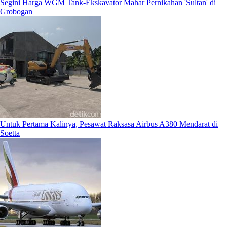
Segini Harga WGM Tank-Ekskavator Mahar Pernikahan 'Sultan' di
Grobogan
Untuk Pertama Kalinya, Pesawat Raksasa Airbus A380 Mendarat di
Soetta