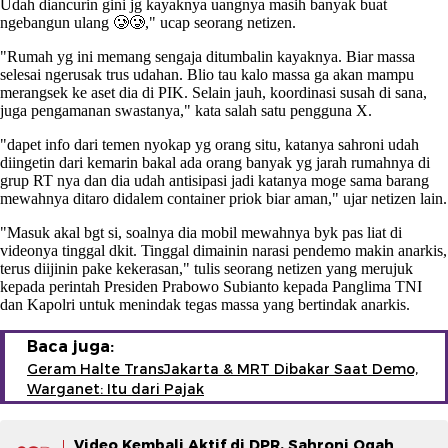
Udah diancurin gini jg kayaknya uangnya masih banyak buat
ngebangun ulang 🥲🥲," ucap seorang netizen.
"Rumah yg ini memang sengaja ditumbalin kayaknya. Biar massa
selesai ngerusak trus udahan. Blio tau kalo massa ga akan mampu
merangsek ke aset dia di PIK. Selain jauh, koordinasi susah di sana,
juga pengamanan swastanya," kata salah satu pengguna X.
"dapet info dari temen nyokap yg orang situ, katanya sahroni udah
diingetin dari kemarin bakal ada orang banyak yg jarah rumahnya di
grup RT nya dan dia udah antisipasi jadi katanya moge sama barang
mewahnya ditaro didalem container priok biar aman," ujar netizen lain.
"Masuk akal bgt si, soalnya dia mobil mewahnya byk pas liat di
videonya tinggal dkit. Tinggal dimainin narasi pendemo makin anarkis,
terus diijinin pake kekerasan," tulis seorang netizen yang merujuk
kepada perintah Presiden Prabowo Subianto kepada Panglima TNI
dan Kapolri untuk menindak tegas massa yang bertindak anarkis.
Baca juga:
Geram Halte TransJakarta & MRT Dibakar Saat Demo,
Warganet: Itu dari Pajak
Video Kembali Aktif di DPR, Sahroni Ogah