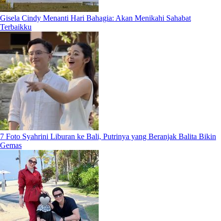
Gisela Cindy Menanti Hari Bahagia: Akan Menikahi Sahabat
Terbaikku
7 Foto Syahrini Liburan ke Bali, Putrinya yang Beranjak Balita Bikin
Gemas