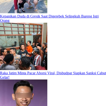
Kepanikan Duda di Gresik Saat Digerebek Selingkuh Bareng Istri
Orang
Raka Jatim Minta Pacar Aborsi Viral, Disbudpar Siapkan Sanksi Cabut
Gelar!