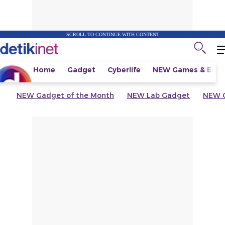
SCROLL TO CONTINUE WITH CONTENT
Home
Gadget
Cyberlife
NEW
Games & Espo
NEW
Gadget of the Month
NEW
Lab Gadget
NEW
G