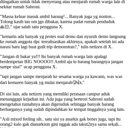
diingatkan untuk tidak menyerang atau menjarah rumah warga lain di
sekitar rumah Sahroni.
"Massa keluar masuk ambil barang²... Banyak juga yg nonton...
Tolong kasih tau om jgn dibakar, karena padat rumah penduduk
🙏🏻," ujar salah satu pengguna X.
"kemarin ada banyak yg protes soal demo dan nyuruh demo langsung
ke rumah anggota dpr. terealisasikan akhirnya, apakah setelah ini ada
narasi baru lagi buat guilt trip demonstran?," tulis netizen di X.
"Jangan di bakar ya!!! Itu banyak rumah warga lain apalagi
berdempetan BIG NOOOO!! Ambil aja tu barang barangnya jangan
sampe sisa!" ucap pengguna X.
"tapi jangan sampe menjarah ke sesama warga ya kawann, was was
dari kemaren banyak yg mulai menjarah🥲👍,"
Di sisi lain, ada netizen yang memiliki perasaan campur aduk
menanggapi kejadian ini. Ada juga yang berteori Sahroni sudah
mengetahui rumahnya akan digeruduk sehingga banyak barang
berharganya yang sudah dipindahkan ke tempat tinggalnya yang lain.
"Asli mixed feeling sih.. satu sisi ya anarkis gak bener juga, tapi itu
orang2 kalo gak dianarkisin gini nggak ada takut2nya sama sekali...