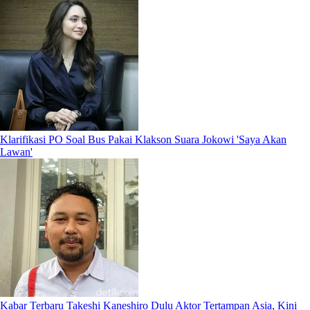
Klarifikasi PO Soal Bus Pakai Klakson Suara Jokowi 'Saya Akan
Lawan'
Kabar Terbaru Takeshi Kaneshiro Dulu Aktor Tertampan Asia, Kini