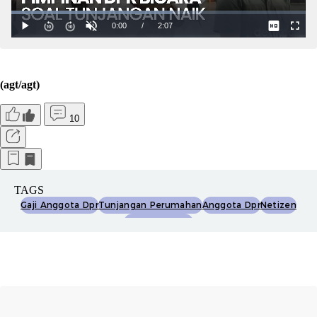
(agt/agt)
10
TAGS
Gaji Anggota Dpr
Tunjangan Perumahan
Anggota Dpr
Netizen
Trending Topic