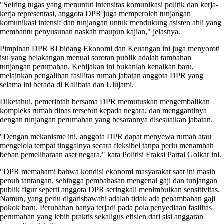
"Seiring tugas yang menuntut intensitas komunikasi politik dan kerja-
kerja representasi, anggota DPR juga memperoleh tunjangan
komunikasi intensif dan tunjangan untuk mendukung asisten ahli yang
membantu penyusunan naskah maupun kajian," jelasnya.
Pimpinan DPR RI bidang Ekonomi dan Keuangan ini juga menyoroti
isu yang belakangan menuai sorotan publik adalah tambahan
tunjangan perumahan. Kebijakan ini bukanlah kenaikan baru,
melainkan pengalihan fasilitas rumah jabatan anggota DPR yang
selama ini berada di Kalibata dan Ulujami.
Diketahui, pemerintah bersama DPR memutuskan mengembalikan
kompleks rumah dinas tersebut kepada negara, dan menggantinya
dengan tunjangan perumahan yang besarannya disesuaikan jabatan.
"Dengan mekanisme ini, anggota DPR dapat menyewa rumah atau
mengelola tempat tinggalnya secara fleksibel tanpa perlu menambah
beban pemeliharaan aset negara," kata Politisi Fraksi Partai Golkar ini.
"DPR memahami bahwa kondisi ekonomi masyarakat saat ini masih
penuh tantangan, sehingga pembahasan mengenai gaji dan tunjangan
publik figur seperti anggota DPR seringkali menimbulkan sensitivitas.
Namun, yang perlu digarisbawahi adalah tidak ada penambahan gaji
pokok baru. Perubahan hanya terjadi pada pola penyediaan fasilitas
perumahan yang lebih praktis sekaligus efisien dari sisi anggaran