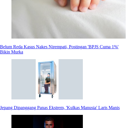
Belum Reda Kasus Nakes Nirempati, Postingan 'BPJS Cuma 1%'
Bikin Murka
Jepang Dipanggang Panas Ekstrem, 'Kulkas Manusia' Laris Manis