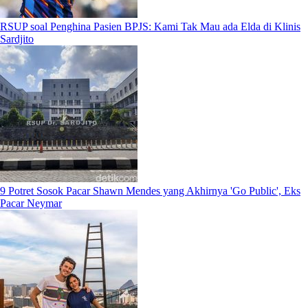
RSUP soal Penghina Pasien BPJS: Kami Tak Mau ada Elda di Klinis
Sardjito
9 Potret Sosok Pacar Shawn Mendes yang Akhirnya 'Go Public', Eks
Pacar Neymar