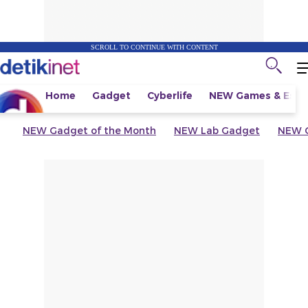
SCROLL TO CONTINUE WITH CONTENT
Home
Gadget
Cyberlife
NEW
Games & Espo
NEW
Gadget of the Month
NEW
Lab Gadget
NEW
G