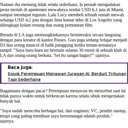
Namun dia memang tidak selalu sederhana. Ia pernah mengadakan
pesta meriah di apartemen mewahnya senilai USD 6,1 juta di Miami,
sampai mendapat teguran. Lalu Lucy membeli sebuah rumah mewah
seharga USD 4,2 juta dengan lima kamar tidur di Los Angeles yang
dilengkapi kolam renang dan ruang pemutaran film.
Berada di LA juga memungkinkannya berinteraksi secara langsung
dengan para kreator di kantor Passes. Guo juga sedang belajar menjadi
DJ dan sering muncul di balik panggung ketika teman-temannya
tampil: "Saya baru-baru ini bermain selama 30 menit di sebuah klub di
LA dan orang-orang berkata, 'Set itu sangat bagus!'" ujarnya.
Baca juga:
Sosok Perempuan Menawan Juragan AI, Berduit Triliunan
Tapi Sederhana
Bagaimana dengan pacar? Perempuan menawan itu menyebut saat ini
tidak punya waktu untuk berkencan karena selalu sibuk mengerjakan
banyak hal.
"Saya sudah mencoba berbagai hal, dari engineer, VC, pendiri startup,
tetapi yang paling membuat saya bersemangat adalah produk,"
ujarnya.