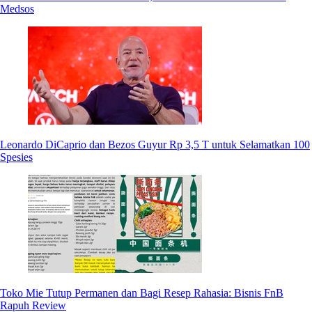
Medsos
Leonardo DiCaprio dan Bezos Guyur Rp 3,5 T untuk Selamatkan 100
Spesies
Toko Mie Tutup Permanen dan Bagi Resep Rahasia: Bisnis FnB
Rapuh Review