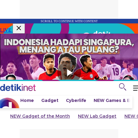
SCROLL TO CONTINUE WITH CONTENT
LIVE
Home
Gadget
Cyberlife
NEW
Games & Espo
NEW
Gadget of the Month
NEW
Lab Gadget
NEW
G