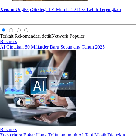
Xiaomi Ungkap Strategi TV Mini LED Bisa Lebih Terjangkau
Terkait
Rekomendasi
detikNetwork
Populer
Business
AI Ciptakan 50 Miliarder Baru Sepanjang Tahun 2025
Business
Zuckerberg Bakar Uang Triliunan untuk AI Tapi Masih Dicuekin