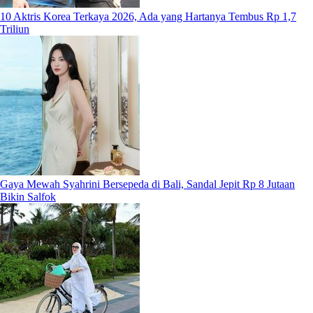
10 Aktris Korea Terkaya 2026, Ada yang Hartanya Tembus Rp 1,7
Triliun
Gaya Mewah Syahrini Bersepeda di Bali, Sandal Jepit Rp 8 Jutaan
Bikin Salfok