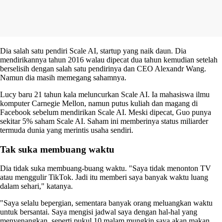
Dia salah satu pendiri Scale AI, startup yang naik daun. Dia
mendirikannya tahun 2016 walau dipecat dua tahun kemudian setelah
berselisih dengan salah satu pendirinya dan CEO Alexandr Wang.
Namun dia masih memegang sahamnya.
Lucy baru 21 tahun kala meluncurkan Scale AI. Ia mahasiswa ilmu
komputer Carnegie Mellon, namun putus kuliah dan magang di
Facebook sebelum mendirikan Scale AI. Meski dipecat, Guo punya
sekitar 5% saham Scale AI. Saham ini memberinya status miliarder
termuda dunia yang merintis usaha sendiri.
Tak suka membuang waktu
Dia tidak suka membuang-buang waktu. "Saya tidak menonton TV
atau menggulir TikTok. Jadi itu memberi saya banyak waktu luang
dalam sehari," katanya.
"Saya selalu bepergian, sementara banyak orang meluangkan waktu
untuk bersantai. Saya mengisi jadwal saya dengan hal-hal yang
menyenangkan, seperti pukul 10 malam mungkin saya akan makan