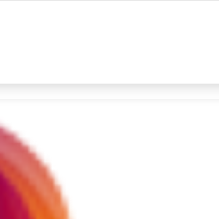
#4
iran
#5
demo
Promoted
Terakhir yang dicari
Loading...