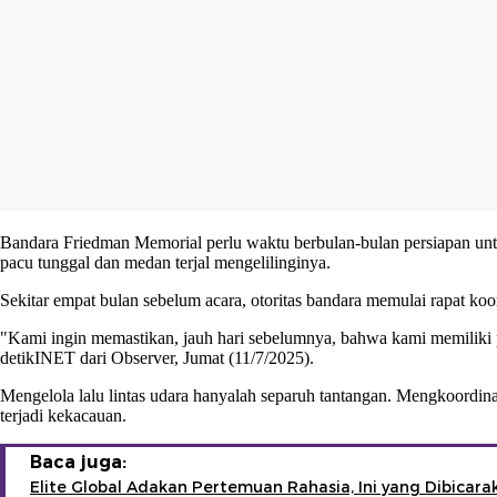
Bandara Friedman Memorial perlu waktu berbulan-bulan persiapan untu
pacu tunggal dan medan terjal mengelilinginya.
Sekitar empat bulan sebelum acara, otoritas bandara memulai rapat koo
"Kami ingin memastikan, jauh hari sebelumnya, bahwa kami memiliki p
detikINET dari Observer, Jumat (11/7/2025).
Mengelola lalu lintas udara hanyalah separuh tantangan. Mengkoordinasi
terjadi kekacauan.
Baca juga:
Elite Global Adakan Pertemuan Rahasia, Ini yang Dibicara