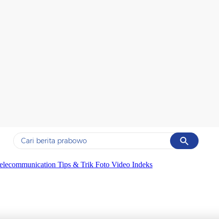
Cancel
Yang sedang ramai dicari
elecommunication
Tips & Trik
Foto
Video
Indeks
#1
data live draw sgp
#2
gempa hari ini
#3
prabowo