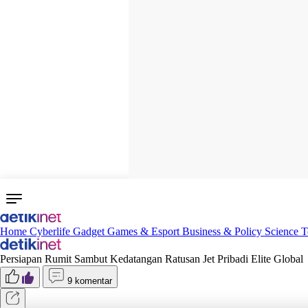
Home
Cyberlife
Gadget
Games & Esport
Business & Policy
Science
T
Persiapan Rumit Sambut Kedatangan Ratusan Jet Pribadi Elite Global
9 komentar