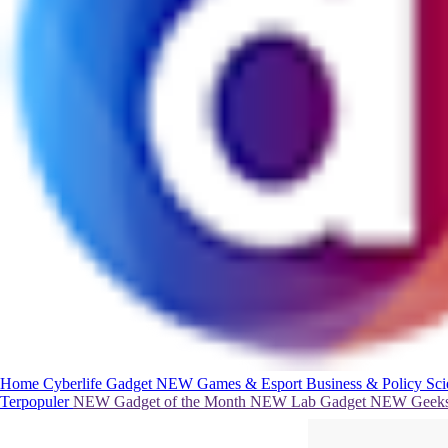
Home
Cyberlife
Gadget
NEW
Games & Esport
Business & Policy
Sc
Terpopuler
NEW
Gadget of the Month
NEW
Lab Gadget
NEW
Geeks