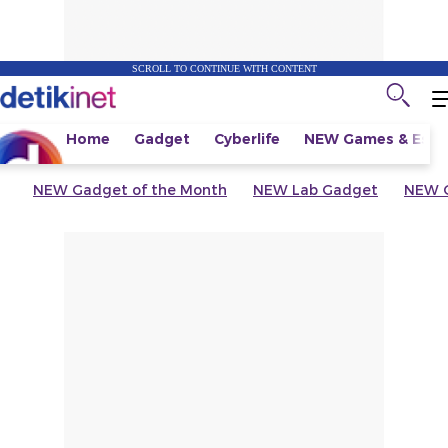
SCROLL TO CONTINUE WITH CONTENT
Home
Gadget
Cyberlife
NEW
Games & Espo
NEW
Gadget of the Month
NEW
Lab Gadget
NEW
G