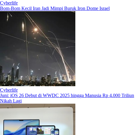
Cyberlife
Bom-Bom Kecil Iran Jadi Mimpi Buruk Iron Dome Israel
Cyberlife
Juni: iOS 26 Debut di WWDC 2025 hingga Manusia Rp 4.000 Triliun
Nikah Lagi