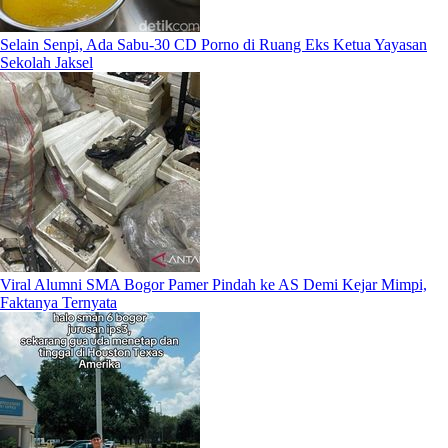
Selain Senpi, Ada Sabu-30 CD Porno di Ruang Eks Ketua Yayasan
Sekolah Jaksel
Viral Alumni SMA Bogor Pamer Pindah ke AS Demi Kejar Mimpi,
Faktanya Ternyata