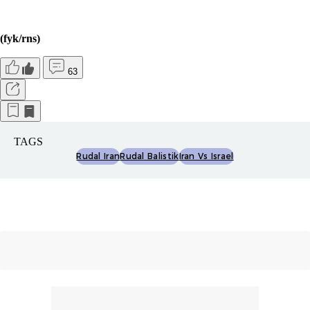
(fyk/rns)
63
TAGS
Rudal Iran
Rudal Balistik
Iran Vs Israel