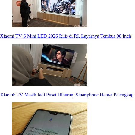
Xiaomi TV S Mini LED 2026 Rilis di RI, Layarnya Tembus 98 Inch
Xiaomi: TV Masih Jadi Pusat Hiburan, Smartphone Hanya Pelengkap