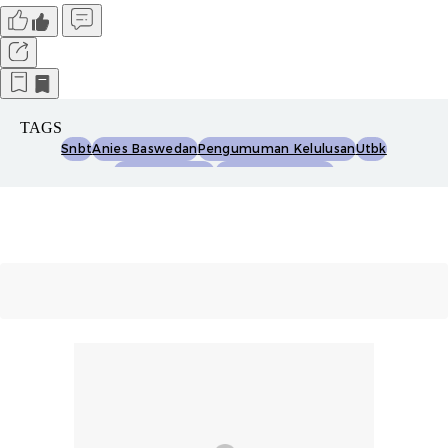
TAGS
Snbt
Anies Baswedan
Pengumuman Kelulusan
Utbk
Mahasiswa Baru
Komentar Netizen