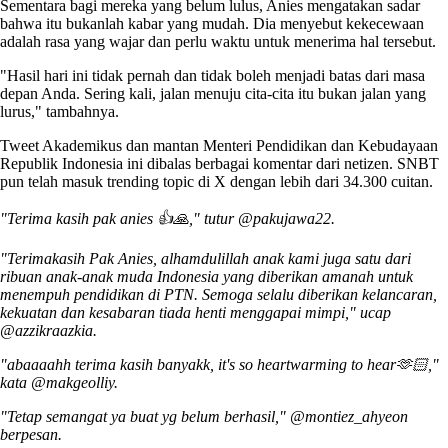
Sementara bagi mereka yang belum lulus, Anies mengatakan sadar
bahwa itu bukanlah kabar yang mudah. Dia menyebut kekecewaan
adalah rasa yang wajar dan perlu waktu untuk menerima hal tersebut.
"Hasil hari ini tidak pernah dan tidak boleh menjadi batas dari masa
depan Anda. Sering kali, jalan menuju cita-cita itu bukan jalan yang
lurus," tambahnya.
Tweet Akademikus dan mantan Menteri Pendidikan dan Kebudayaan
Republik Indonesia ini dibalas berbagai komentar dari netizen. SNBT
pun telah masuk trending topic di X dengan lebih dari 34.300 cuitan.
"Terima kasih pak anies 👍🙏," tutur @pakujawa22.
"Terimakasih Pak Anies, alhamdulillah anak kami juga satu dari
ribuan anak-anak muda Indonesia yang diberikan amanah untuk
menempuh pendidikan di PTN. Semoga selalu diberikan kelancaran,
kekuatan dan kesabaran tiada henti menggapai mimpi," ucap
@azzikraazkia.
"abaaaahh terima kasih banyakk, it's so heartwarming to hear🫶🏻,"
kata @makgeolliy.
"Tetap semangat ya buat yg belum berhasil," @montiez_ahyeon
berpesan.