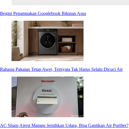
Begini Penampakan Googlebook Bikinan Asus
Rahasia Pakaian Tetap Awet, Ternyata Tak Harus Selalu Dicuci Air
AC Sharp Airest Mampu Jernihkan Udara, Bisa Gantikan Air Purifier?