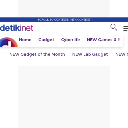
SCROLL TO CONTINUE WITH CONTENT
Home
Gadget
Cyberlife
NEW
Games & Espo
NEW
Gadget of the Month
NEW
Lab Gadget
NEW
G