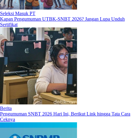
Seleksi Masuk PT
Kapan Pengumuman UTBK-SNBT 2026? Jangan Lupa Unduh
Sertifikat
Berita
Pengumuman SNBT 2026 Hari Ini, Berikut Link hingga Tata Cara
Ceknya