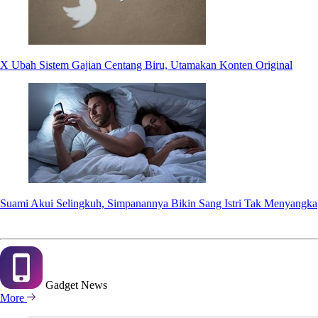
X Ubah Sistem Gajian Centang Biru, Utamakan Konten Original
Suami Akui Selingkuh, Simpanannya Bikin Sang Istri Tak Menyangka
Gadget
News
More