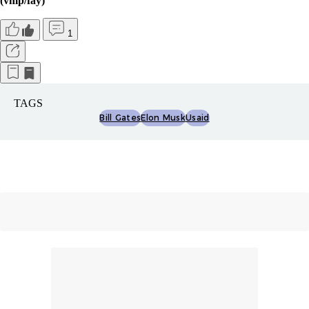
(vmp/fay)
1
TAGS
Bill Gates
Elon Musk
Usaid