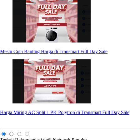
Mesin Cuci Banting Harga di Transmart Full Day Sale
Harga Miring AC Split 1 PK Polytron di Transmart Full Day Sale
Terkait
Rekomendasi
detikNetwork
Populer