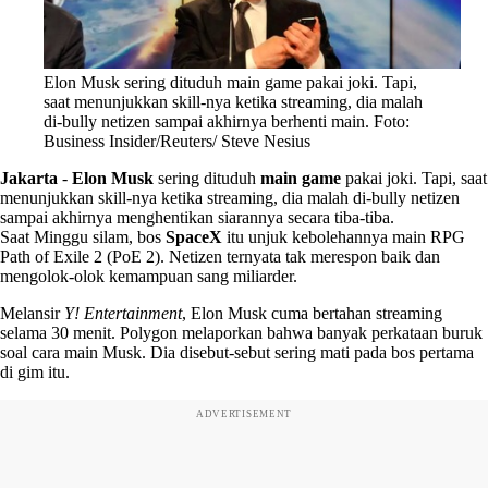
Elon Musk sering dituduh main game pakai joki. Tapi,
saat menunjukkan skill-nya ketika streaming, dia malah
di-bully netizen sampai akhirnya berhenti main. Foto:
Business Insider/Reuters/ Steve Nesius
Jakarta
-
Elon Musk
sering dituduh
main game
pakai joki. Tapi, saat
menunjukkan skill-nya ketika streaming, dia malah di-bully netizen
sampai akhirnya menghentikan siarannya secara tiba-tiba.
Saat Minggu silam, bos
SpaceX
itu unjuk kebolehannya main RPG
Path of Exile 2 (PoE 2). Netizen ternyata tak merespon baik dan
mengolok-olok kemampuan sang miliarder.
Melansir
Y! Entertainment
, Elon Musk cuma bertahan streaming
selama 30 menit. Polygon melaporkan bahwa banyak perkataan buruk
soal cara main Musk. Dia disebut-sebut sering mati pada bos pertama
di gim itu.
ADVERTISEMENT