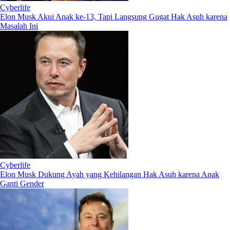
Cyberlife
Elon Musk Akui Anak ke-13, Tapi Langsung Gugat Hak Asuh karena
Masalah Ini
Cyberlife
Elon Musk Dukung Ayah yang Kehilangan Hak Asuh karena Anak
Ganti Gender