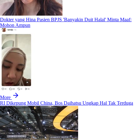
Dokter yang Hina Pasien BPJS 'Banyakin Duit Halal' Minta Maaf:
Mohon Ampun
More
RI Dikepung Mobil China, Bos Daihatsu Ungkap Hal Tak Terduga