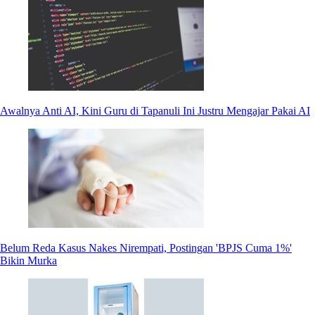
Awalnya Anti AI, Kini Guru di Tapanuli Ini Justru Mengajar Pakai AI
Belum Reda Kasus Nakes Nirempati, Postingan 'BPJS Cuma 1%'
Bikin Murka