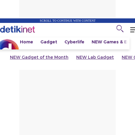
SCROLL TO CONTINUE WITH CONTENT
Home
Gadget
Cyberlife
NEW
Games & Espo
NEW
Gadget of the Month
NEW
Lab Gadget
NEW
G