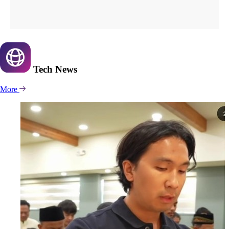
Tech
News
More