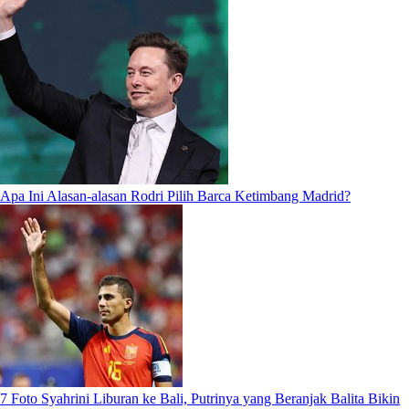
Apa Ini Alasan-alasan Rodri Pilih Barca Ketimbang Madrid?
7 Foto Syahrini Liburan ke Bali, Putrinya yang Beranjak Balita Bikin