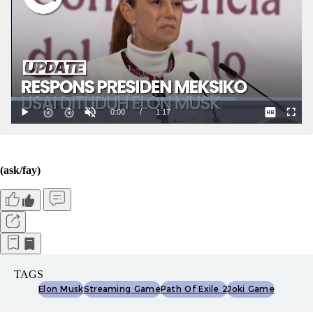
(ask/fay)
TAGS
Elon Musk
Streaming Game
Path Of Exile 2
Joki Game