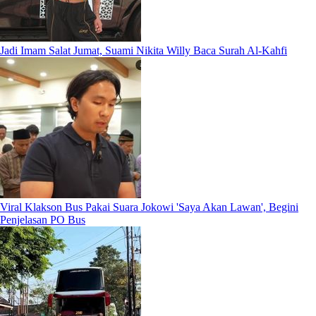
Jadi Imam Salat Jumat, Suami Nikita Willy Baca Surah Al-Kahfi
Viral Klakson Bus Pakai Suara Jokowi 'Saya Akan Lawan', Begini
Penjelasan PO Bus