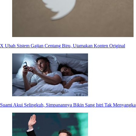
X Ubah Sistem Gajian Centang Biru, Utamakan Konten Original
Suami Akui Selingkuh, Simpanannya Bikin Sang Istri Tak Menyangka