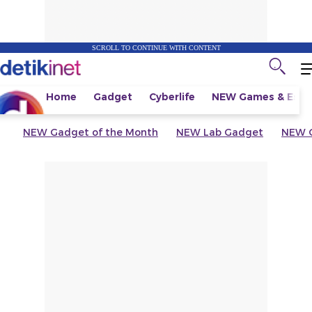
SCROLL TO CONTINUE WITH CONTENT
Home
Gadget
Cyberlife
NEW
Games & Espo
NEW
Gadget of the Month
NEW
Lab Gadget
NEW
G