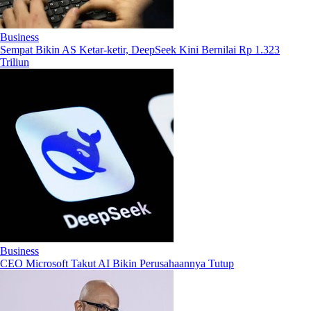
Business
Sempat Bikin AS Ketar-ketir, DeepSeek Kini Bernilai Rp 1.323
Triliun
Business
CEO Microsoft Takut AI Bikin Perusahaannya Tutup