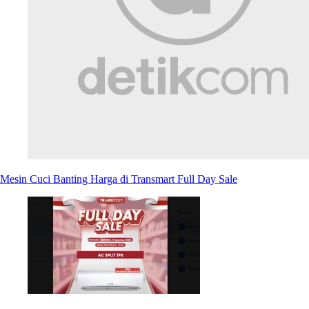
Mesin Cuci Banting Harga di Transmart Full Day Sale