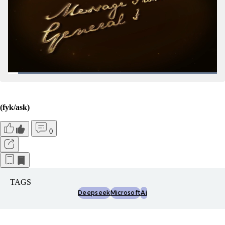
(fyk/ask)
0
TAGS
Deepseek
Microsoft
Ai