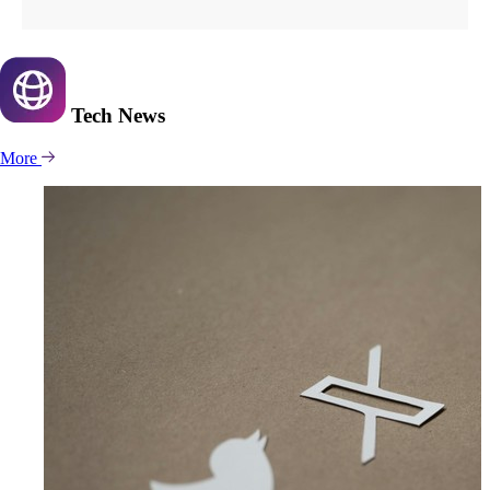
Tech
News
More