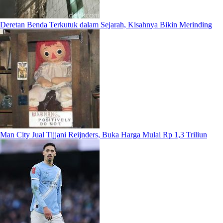
Deretan Benda Terkutuk dalam Sejarah, Kisahnya Bikin Merinding
Man City Jual Tijjani Reijnders, Buka Harga Mulai Rp 1,3 Triliun