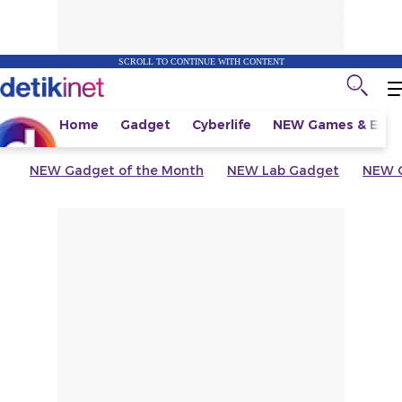
SCROLL TO CONTINUE WITH CONTENT
Home
Gadget
Cyberlife
NEW
Games & Espo
NEW
Gadget of the Month
NEW
Lab Gadget
NEW
G