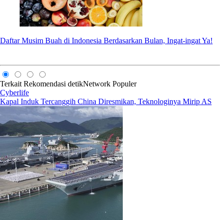
Daftar Musim Buah di Indonesia Berdasarkan Bulan, Ingat-ingat Ya!
Terkait
Rekomendasi
detikNetwork
Populer
Cyberlife
Kapal Induk Tercanggih China Diresmikan, Teknologinya Mirip AS