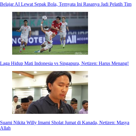
Belajar AI Lewat Sepak Bola, Ternyata Ini Rasanya Jadi Pelatih Tim
Laga Hidup Mati Indonesia vs Singapura, Netizen: Harus Menang!
Suami Nikita Willy Imami Sholat Jumat di Kanada, Netizen: Masya
Allah