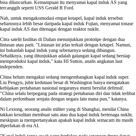
bisa diluncurkan. Kemampuan itu menyamai kapal induk AS yang
tercanggih seperti USS Gerald R Ford.
Nah, untuk mengakomodasi empat ketapel, kapal induk tersebut
seharusnya lebih besar daripada kapal induk Fujian, menyamai tonase
kapal induk AS dan ditenagai dengan reaktor nuklir.
Citra satelit fasilitas di Dalian menunjukkan prototipe dengan dua
lintasan atau parit. "Lintasan ini jelas terkait dengan ketapel. Namun,
ini bukanlah kapal induk yang sebenarnya sedang dibangun.
Sebaliknya, yang ditunjukkan adalah galangan kapal sedang bersiap
memproduksi kapal induk," kata HI Sutton, analis angkatan laut
independen.
China belum mengakui sedang mengembangkan kapal induk super.
Liu Pengyu, jubir kedutaan besar di Washington hanya mengatakan
kebijakan pertahanan nasional negaranya murni bersifat defensif.
"China selalu berpegang pada strategi pertahanan diri dan tidak terlibat
dalam perlombaan senjata dengan negara lain mana pun," katanya.
Ni Lexiong, seorang analis militer yang di Shanghai, menilai China
takkan kesulitan membuat satu atau dua kapal induk bertenaga nuklir,
meskipun ia mempertanyakan apakah kapal induk semacam itu masih
diperlukan di era AI.
"Kapal induk tanpa awak yang berfokus pada serangan drone dapat