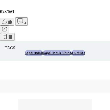
(fyk/fay)
3
TAGS
Kapal Induk
Kapal Induk China
Alutsista