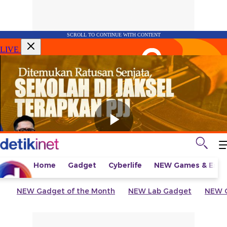
SCROLL TO CONTINUE WITH CONTENT
LIVE
Home
Gadget
Cyberlife
NEW
Games & Espo
NEW
Gadget of the Month
NEW
Lab Gadget
NEW
G