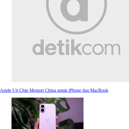
Apple Uji Chip Memori China untuk iPhone dan MacBook