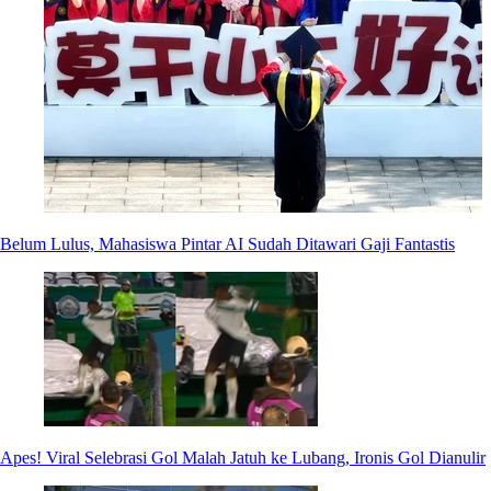
Belum Lulus, Mahasiswa Pintar AI Sudah Ditawari Gaji Fantastis
Apes! Viral Selebrasi Gol Malah Jatuh ke Lubang, Ironis Gol Dianulir