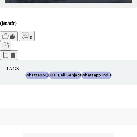
(jsn/afr)
0
TAGS
Whatsapp
Jual Beli Senjata
Whatsapp India