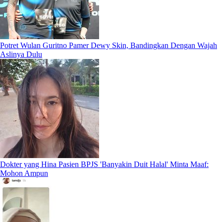
Potret Wulan Guritno Pamer Dewy Skin, Bandingkan Dengan Wajah
Aslinya Dulu
Dokter yang Hina Pasien BPJS 'Banyakin Duit Halal' Minta Maaf:
Mohon Ampun