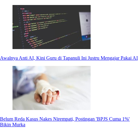
Awalnya Anti AI, Kini Guru di Tapanuli Ini Justru Mengajar Pakai AI
Belum Reda Kasus Nakes Nirempati, Postingan 'BPJS Cuma 1%'
Bikin Murka