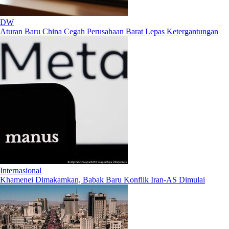
DW
Aturan Baru China Cegah Perusahaan Barat Lepas Ketergantungan
Internasional
Khamenei Dimakamkan, Babak Baru Konflik Iran-AS Dimulai