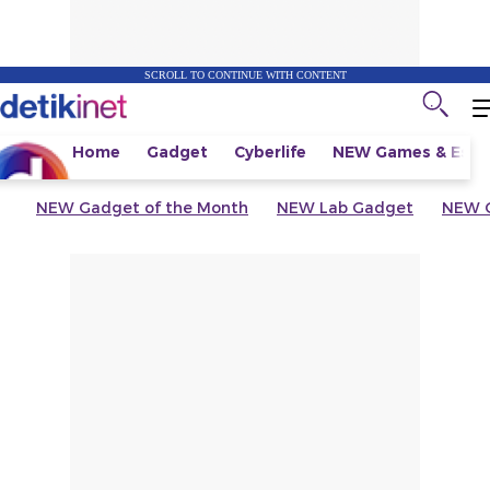
SCROLL TO CONTINUE WITH CONTENT
Home
Gadget
Cyberlife
NEW
Games & Espo
NEW
Gadget of the Month
NEW
Lab Gadget
NEW
G