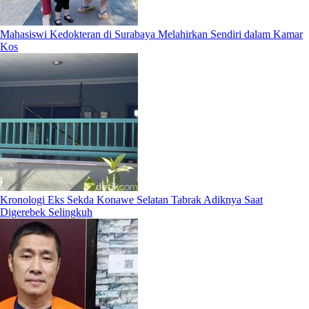
Mahasiswi Kedokteran di Surabaya Melahirkan Sendiri dalam Kamar
Kos
Kronologi Eks Sekda Konawe Selatan Tabrak Adiknya Saat
Digerebek Selingkuh