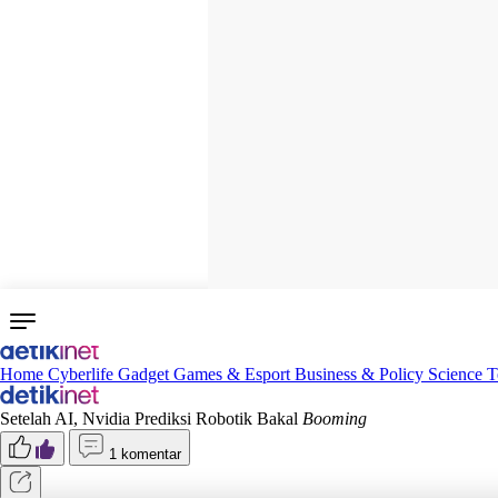
Home
Cyberlife
Gadget
Games & Esport
Business & Policy
Science
T
Setelah AI, Nvidia Prediksi Robotik Bakal
Booming
1 komentar