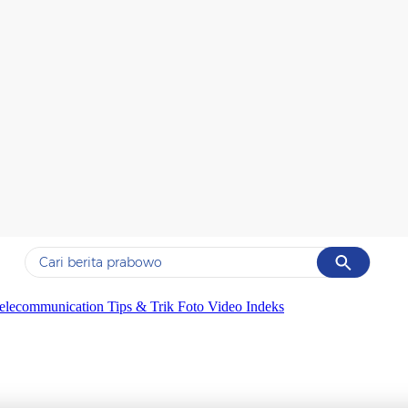
Cancel
Yang sedang ramai dicari
elecommunication
Tips & Trik
Foto
Video
Indeks
#1
data live draw sgp
#2
piala presiden 2026
#3
prabowo