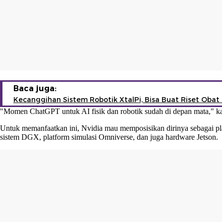
Baca juga:
Kecanggihan Sistem Robotik XtalPi, Bisa Buat Riset Obat
"Momen ChatGPT untuk AI fisik dan robotik sudah di depan mata," kata
Untuk memanfaatkan ini, Nvidia mau memposisikan dirinya sebagai pla
sistem DGX, platform simulasi Omniverse, dan juga hardware Jetson.