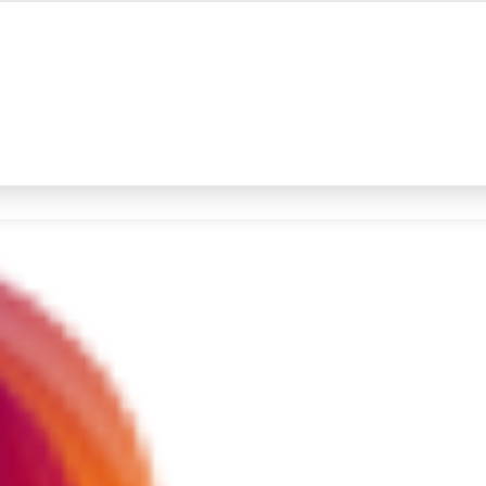
#4
iran
#5
gempa hari ini
Promoted
Terakhir yang dicari
Loading...