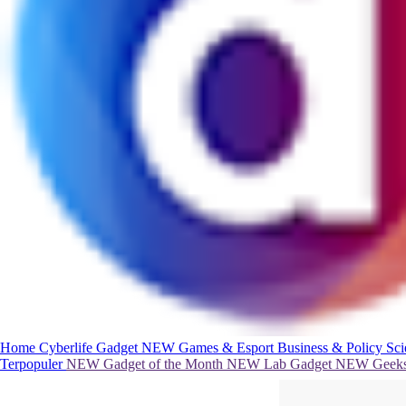
Home
Cyberlife
Gadget
NEW
Games & Esport
Business & Policy
Sc
Terpopuler
NEW
Gadget of the Month
NEW
Lab Gadget
NEW
Geeks