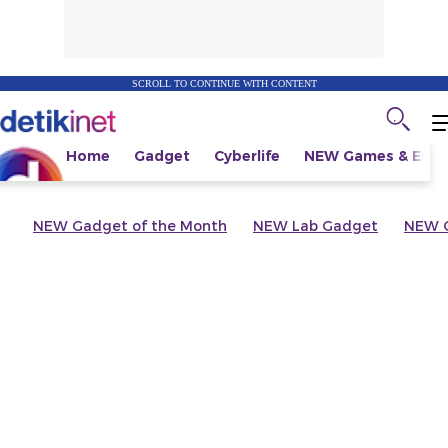
SCROLL TO CONTINUE WITH CONTENT
Home
Gadget
Cyberlife
NEW
Games & Espo
NEW
Gadget of the Month
NEW
Lab Gadget
NEW
G