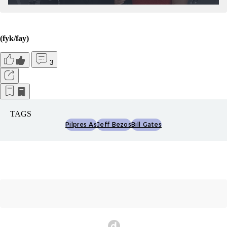
(fyk/fay)
3
TAGS
Pilpres As
Jeff Bezos
Bill Gates