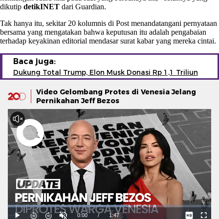
dikutip
detikINET
dari Guardian.
Tak hanya itu, sekitar 20 kolumnis di Post menandatangani pernyataan
bersama yang mengatakan bahwa keputusan itu adalah pengabaian
terhadap keyakinan editorial mendasar surat kabar yang mereka cintai.
Baca juga:
Dukung Total Trump, Elon Musk Donasi Rp 1,1 Triliun
Video Gelombang Protes di Venesia Jelang
Pernikahan Jeff Bezos