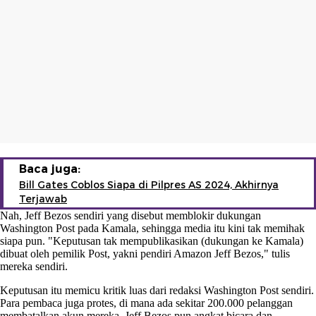
Baca juga:
Bill Gates Coblos Siapa di Pilpres AS 2024, Akhirnya
Terjawab
Nah, Jeff Bezos sendiri yang disebut memblokir dukungan
Washington Post pada Kamala, sehingga media itu kini tak memihak
siapa pun. "Keputusan tak mempublikasikan (dukungan ke Kamala)
dibuat oleh pemilik Post, yakni pendiri Amazon Jeff Bezos," tulis
mereka sendiri.
Keputusan itu memicu kritik luas dari redaksi Washington Post sendiri.
Para pembaca juga protes, di mana ada sekitar 200.000 pelanggan
membatalkan akun mereka. Jeff Bezos pun angkat bicara dan