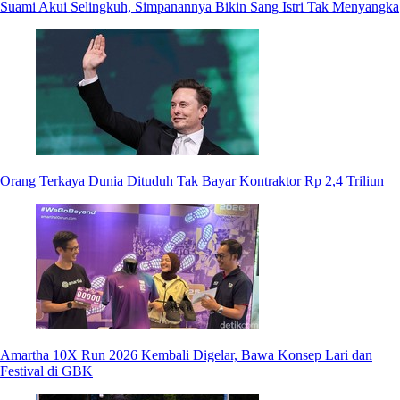
Suami Akui Selingkuh, Simpanannya Bikin Sang Istri Tak Menyangka
Orang Terkaya Dunia Dituduh Tak Bayar Kontraktor Rp 2,4 Triliun
Amartha 10X Run 2026 Kembali Digelar, Bawa Konsep Lari dan
Festival di GBK