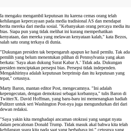
Ia mengaku mengambil keputusan itu karena cemas orang telah
kehilangan kepercayaan pada media tradisional AS dan mendapat
berita mereka dari media sosial. "Kebanyakan orang percaya media itu
bias. Siapa pun yang tidak melihat ini kurang memperhatikan
kenyataan, dan mereka yang melawan kenyataan kalah," kata Bezos,
salah satu orang terkaya di dunia.
"Dukungan presiden tak berpengaruh apapun ke hasil pemilu. Tak ada
pemilih yang belum menentukan pilihan di Pennsylvania yang akan
berkata: 'Saya akan dukung Surat Kabar A.' Tidak ada. Dukungan
presiden menciptakan persepsi bias. Persepsi tidak independen.
Mengakhirinya adalah keputusan berprinsip dan itu keputusan yang
tepat," cetusnya.
Marty Baron, mantan editor Post, mengecamnya. "Ini adalah
kepengecutan, dengan demokrasi sebagai korbannya," tulis Baron di
Twitter/X. David Hoffman, yang baru-baru ini memenangkan hadiah
Pulitzer untuk seri Washington Post-nya juga mengundurkan diri dari
dewan redaksi.
"Saya yakin kita menghadapi ancaman otokrasi yang sangat nyata
dalam pencalonan Donald Trump. Tidak masuk akal bahwa kita telah
kehilangan suara kita pada saat yang berbahaya ini," cetusnya yang