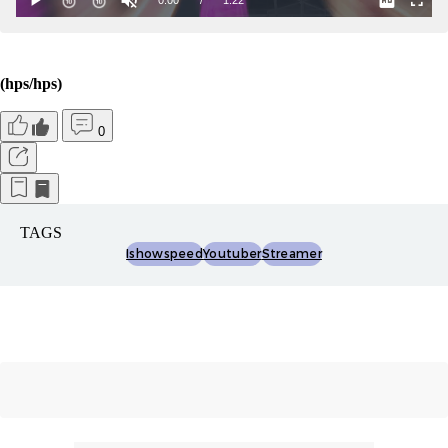
(hps/hps)
0
TAGS
Ishowspeed
Youtuber
Streamer