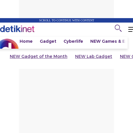
SCROLL TO CONTINUE WITH CONTENT
Home
Gadget
Cyberlife
NEW
Games & Espo
NEW
Gadget of the Month
NEW
Lab Gadget
NEW
G