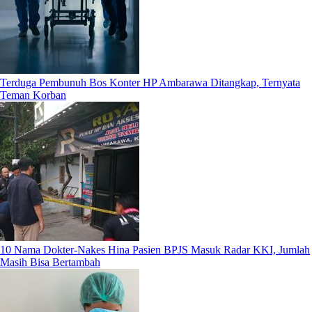
Terduga Pembunuh Bos Konter HP Ambarawa Ditangkap, Ternyata
Teman Korban
10 Nama Dokter-Nakes Hina Pasien BPJS Masuk Radar KKI, Jumlah
Masih Bisa Bertambah