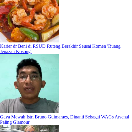
Karier dr Beni di RSUD Ruteng Berakhir Seusai Komen 'Ruang
Jenazah Kosong'
Gaya Mewah Istri Bruno Guimaraes, Dinanti Sebagai WAGs Arsenal
Paling Glamour