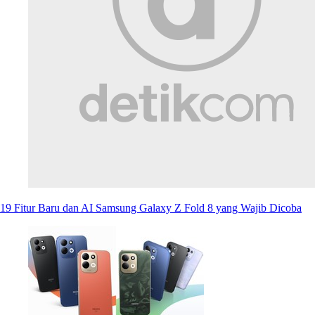
19 Fitur Baru dan AI Samsung Galaxy Z Fold 8 yang Wajib Dicoba