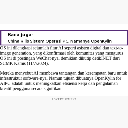
Baca juga:
China Rilis Sistem Operasi PC, Namanya OpenKylin
OS ini dilengkapi sejumlah fitur AI seperti asisten digital dan text-to-
image generation, yang dikonfirmasi oleh komunitas yang mengurus
OS ini di postingan WeChat-nya, demikian dikutip detikINET dari
SCMP, Kamis (11/7/2024).
Mereka menyebut AI membawa tantangan dan kesempatan baru untuk
infrastruktur software-nya. Namun tujuan dibuatnya OpenKylin for
AIPC adalah untuk meningkatkan efisiensi kerja dan pengalaman
kreatif pengguna secara signifikan.
ADVERTISEMENT