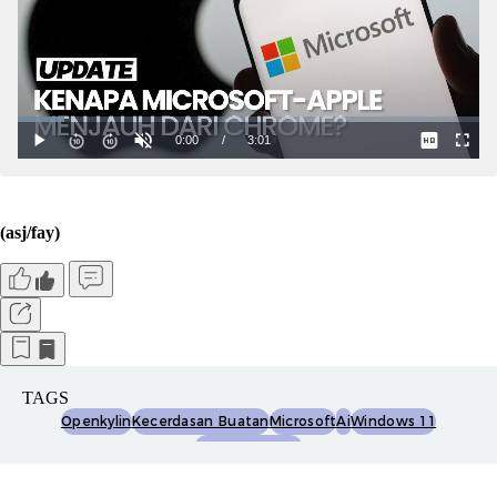
(asj/fay)
TAGS
Openkylin
Kecerdasan Buatan
Microsoft
Ai
Windows 11
Copilot Plus Pc