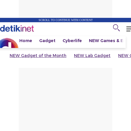
SCROLL TO CONTINUE WITH CONTENT
Home
Gadget
Cyberlife
NEW
Games & Espo
NEW
Gadget of the Month
NEW
Lab Gadget
NEW
G