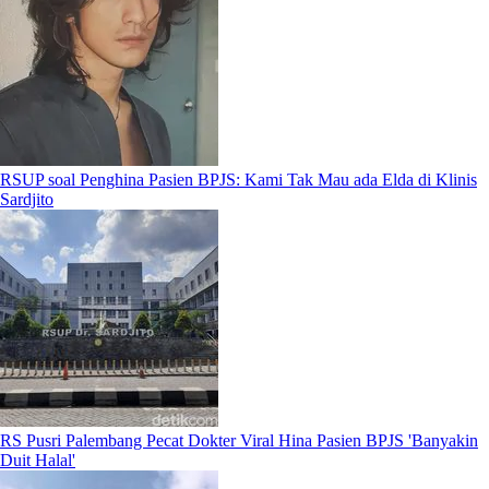
RSUP soal Penghina Pasien BPJS: Kami Tak Mau ada Elda di Klinis
Sardjito
RS Pusri Palembang Pecat Dokter Viral Hina Pasien BPJS 'Banyakin
Duit Halal'