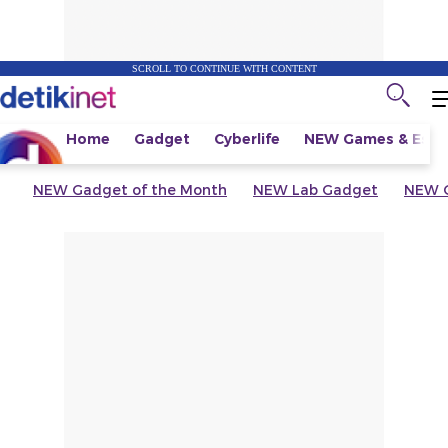
SCROLL TO CONTINUE WITH CONTENT
Home
Gadget
Cyberlife
NEW
Games & Espo
NEW
Gadget of the Month
NEW
Lab Gadget
NEW
G