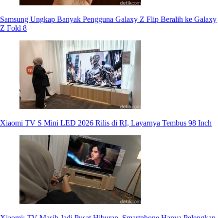
Samsung Ungkap Banyak Pengguna Galaxy Z Flip Beralih ke Galaxy
Z Fold 8
Xiaomi TV S Mini LED 2026 Rilis di RI, Layarnya Tembus 98 Inch
Xiaomi: TV Masih Jadi Pusat Hiburan, Smartphone Hanya Pelengkap