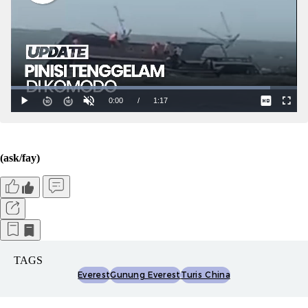
(ask/fay)
TAGS
Everest
Gunung Everest
Turis China