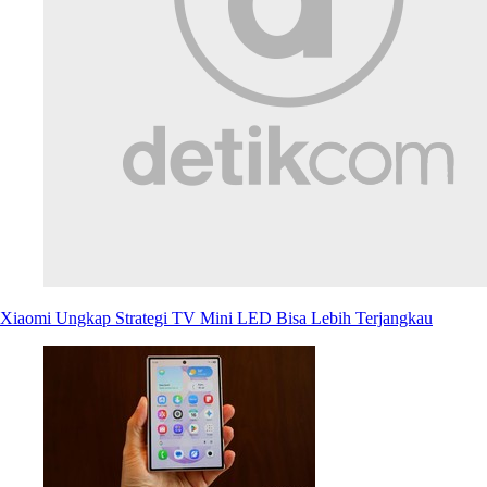
Xiaomi Ungkap Strategi TV Mini LED Bisa Lebih Terjangkau