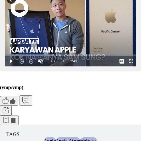
(vmp/vmp)
TAGS
Apple
Apple Store
Malaysia