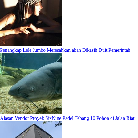
Penangkap Lele Jumbo Meresahkan akan Dikasih Duit Pemerintah
Alasan Vendor Proyek SixNine Padel Tebang 10 Pohon di Jalan Riau