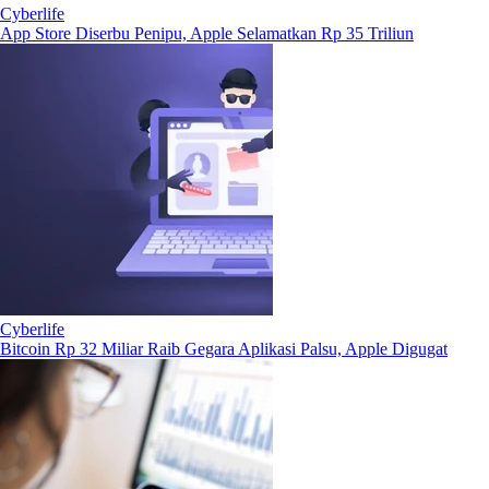
Cyberlife
App Store Diserbu Penipu, Apple Selamatkan Rp 35 Triliun
Cyberlife
Bitcoin Rp 32 Miliar Raib Gegara Aplikasi Palsu, Apple Digugat