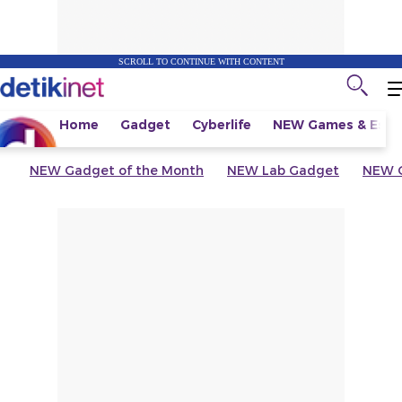
SCROLL TO CONTINUE WITH CONTENT
Home
Gadget
Cyberlife
NEW
Games & Espo
NEW
Gadget of the Month
NEW
Lab Gadget
NEW
G