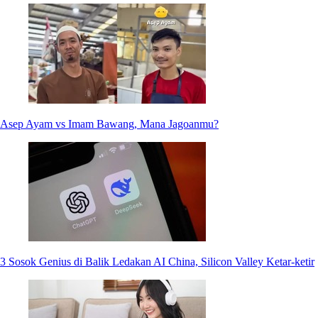
Asep Ayam vs Imam Bawang, Mana Jagoanmu?
3 Sosok Genius di Balik Ledakan AI China, Silicon Valley Ketar-ketir