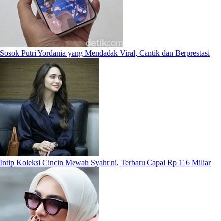
Sosok Putri Yordania yang Mendadak Viral, Cantik dan Berprestasi
Intip Koleksi Cincin Mewah Syahrini, Terbaru Capai Rp 116 Miliar