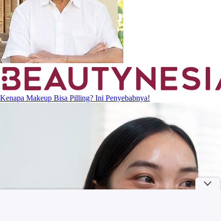
Kenapa Makeup Bisa Pilling? Ini Penyebabnya!