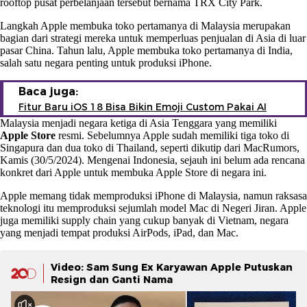
rooftop pusat perbelanjaan tersebut bernama TRX City Park.
Langkah Apple membuka toko pertamanya di Malaysia merupakan
bagian dari strategi mereka untuk memperluas penjualan di Asia di luar
pasar China. Tahun lalu, Apple membuka toko pertamanya di India,
salah satu negara penting untuk produksi iPhone.
Baca juga:
Fitur Baru iOS 18 Bisa Bikin Emoji Custom Pakai AI
Malaysia menjadi negara ketiga di Asia Tenggara yang memiliki
Apple Store
resmi. Sebelumnya Apple sudah memiliki tiga toko di
Singapura dan dua toko di Thailand, seperti dikutip dari MacRumors,
Kamis (30/5/2024). Mengenai Indonesia, sejauh ini belum ada rencana
konkret dari Apple untuk membuka Apple Store di negara ini.
Apple memang tidak memproduksi iPhone di Malaysia, namun raksasa
teknologi itu memproduksi sejumlah model Mac di Negeri Jiran. Apple
juga memiliki supply chain yang cukup banyak di Vietnam, negara
yang menjadi tempat produksi AirPods, iPad, dan Mac.
Video: Sam Sung Ex Karyawan Apple Putuskan
Resign dan Ganti Nama