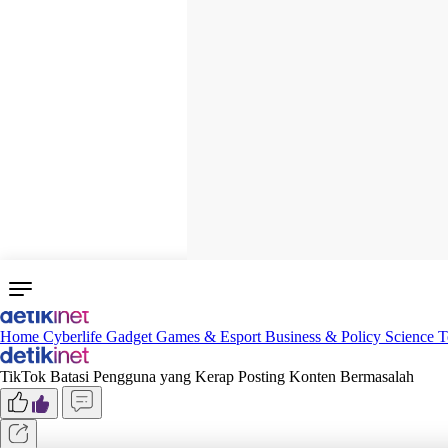
Home
Cyberlife
Gadget
Games & Esport
Business & Policy
Science
T
TikTok Batasi Pengguna yang Kerap Posting Konten Bermasalah