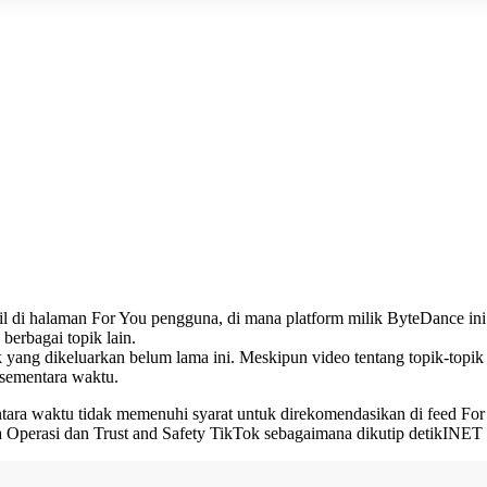
il di halaman For You pengguna, di mana platform milik ByteDance in
 berbagai topik lain.
ng dikeluarkan belum lama ini. Meskipun video tentang topik-topik t
 sementara waktu.
a waktu tidak memenuhi syarat untuk direkomendasikan di feed For Y
a Operasi dan Trust and Safety TikTok sebagaimana dikutip detikINET 