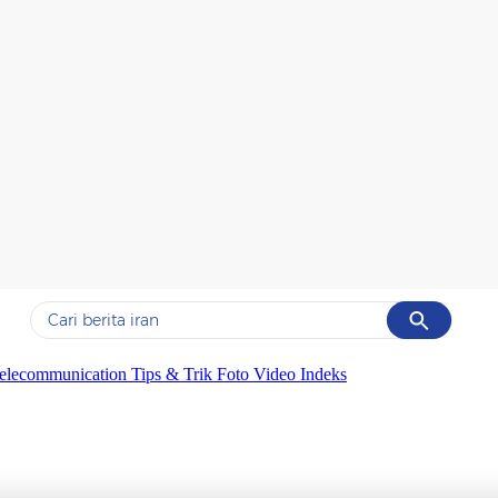
Cancel
Yang sedang ramai dicari
elecommunication
Tips & Trik
Foto
Video
Indeks
#1
data live draw sgp
#2
kebakaran
#3
prabowo