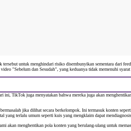
ik tersebut untuk menghindari risiko disembunyikan sementara dari fee
g video "Sebelum dan Sesudah", yang keduanya tidak memenuhi syarat 
ri ini, TikTok juga menyatakan bahwa mereka juga akan menghentikan 
pi bermasalah jika dilihat secara berkelompok. Ini termasuk konten seper
ntal yang terlalu umum seperti kuis yang mengklaim dapat mendiagnosis
ami akan menghentikan pola konten yang berulang-ulang untuk memastika