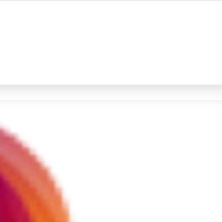
#4
iran
#5
gempa hari ini
Promoted
Terakhir yang dicari
Loading...