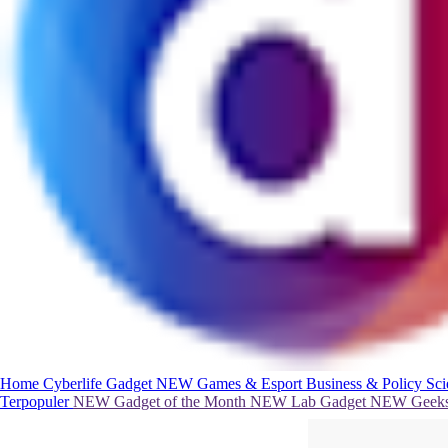
Home
Cyberlife
Gadget
NEW
Games & Esport
Business & Policy
Sc
Terpopuler
NEW
Gadget of the Month
NEW
Lab Gadget
NEW
Geeks