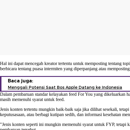
Hal ini dapat mencegah kreator tertentu untuk memposting tentang top
berbicara tentang puasa intermiten yang diperpanjang atau mempostin
Baca juga:
Menggali Potensi Saat Bos Apple Datang ke Indonesia
Dalam pembaruan standar kelayakan feed For You yang dikeluarkan ha
masih memenuhi syarat untuk feed.
Jenis konten tertentu mungkin baik-baik saja jika dilihat sesekali, teta
keputusasaan, atau berbagi kutipan sedih, dan informasi kesehatan me
"Jenis konten seperti ini mungkin memenuhi syarat untuk FYP, tetapi k
pembaruan tersebut.