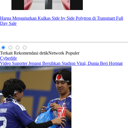
Harga Menggiurkan Kulkas Side by Side Polytron di Transmart Full
Day Sale
Terkait
Rekomendasi
detikNetwork
Populer
Cyberlife
Video Suporter Jepang Bersihkan Stadion Viral, Dunia Beri Hormat