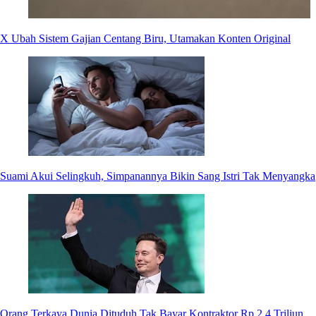
X Ubah Sistem Gajian Centang Biru, Utamakan Konten Original
Suami Akui Selingkuh, Simpanannya Bikin Sang Istri Tak Menyangka
Orang Terkaya Dunia Dituduh Tak Bayar Kontraktor Rp 2,4 Triliun