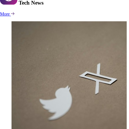
Tech
News
More