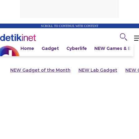
SCROLL TO CONTINUE WITH CONTENT
Home
Gadget
Cyberlife
NEW
Games & Espo
NEW
Gadget of the Month
NEW
Lab Gadget
NEW
G