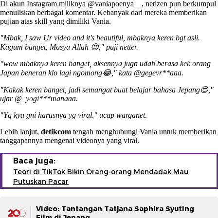
Di akun Instagram miliknya @vaniapoenya__, netizen pun berkumpul
menuliskan berbagai komentar. Kebanyak dari mereka memberikan
pujian atas skill yang dimiliki Vania.
"Mbak, I saw Ur video and it's beautiful, mbaknya keren bgt asli.
Kagum banget, Masya Allah 😍," puji netter.
"wow mbaknya keren banget, aksennya juga udah berasa kek orang
Japan beneran klo lagi ngomong😂," kata @gegevr**aaa.
"Kakak keren banget, jadi semangat buat belajar bahasa Jepang😍,"
ujar @_yogi***manaaa.
"Yg kya gni harusnya yg viral," ucap warganet.
Lebih lanjut,
detikcom
tengah menghubungi Vania untuk memberikan
tanggapannya mengenai videonya yang viral.
Baca juga:
Teori di TikTok Bikin Orang-orang Mendadak Mau
Putuskan Pacar
Video: Tantangan Tatjana Saphira Syuting
Film di Jepang