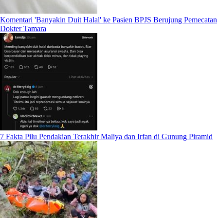
Komentari 'Banyakin Duit Halal' ke Pasien BPJS Berujung Pemecatan
Dokter Tamara
7 Fakta Pilu Pendakian Terakhir Maliya dan Irfan di Gunung Piramid