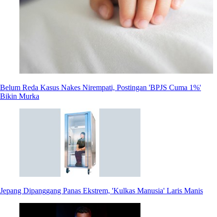
Belum Reda Kasus Nakes Nirempati, Postingan 'BPJS Cuma 1%'
Bikin Murka
Jepang Dipanggang Panas Ekstrem, 'Kulkas Manusia' Laris Manis