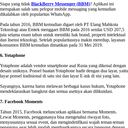
Siapa yang tidak
BlackBerry Messenger (BBM)
? Aplikasi ini
merupakan salah satu pelopor mobile messaging yang kemudian
dikalahkan oleh popularitas WhatsApp.
Pada tahun 2016, BBM kemudian digaet oleh PT Elang Mahkota
Teknologi atau Emtek menggaet BBM pada 2016 senilai USD 207,5
juta selama enam tahun untuk memiliki hak brand, properti intelektual
dan lisensi teknologi. Setelah popularitasnya makin meredup, layanan
konsumen BBM kemudian dimatikan pada 31 Mei 2019.
6. Yotaphone
Yotaphone adalah vendor smartphone asal Rusia yang dikenal dengan
desain uniknya. Ponsel buatan Yotaphone hadir dengan dua layar, yaitu
layar ponsel tradisional di satu sisi dan layar E-ink di sisi yang lain.
Sayangnya, karena harus melawan berbagai kasus hukum, Yotaphone
mendeklarasikan bangkrut dan semua asetnya akan dilikuidasi.
7. Facebook Moments
Tahun 2015, Facebook meluncurkan aplikasi bernama Moments.
Lewat Moments, penggunanya bisa mengetahui riwayat foto,
menyusunnya sesuai event, dan mengindetifikasi wajah teman-teman
pengguna agar lebih mudah membagikannya secara langsung dengan