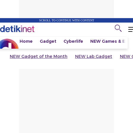
SCROLL TO CONTINUE WITH CONTENT
Home
Gadget
Cyberlife
NEW
Games & Espo
NEW
Gadget of the Month
NEW
Lab Gadget
NEW
G