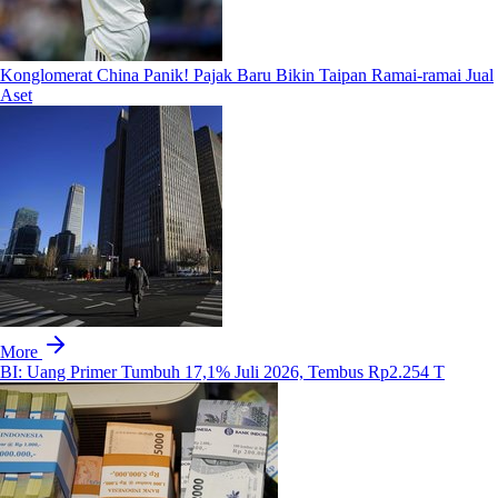
Konglomerat China Panik! Pajak Baru Bikin Taipan Ramai-ramai Jual
Aset
More
BI: Uang Primer Tumbuh 17,1% Juli 2026, Tembus Rp2.254 T