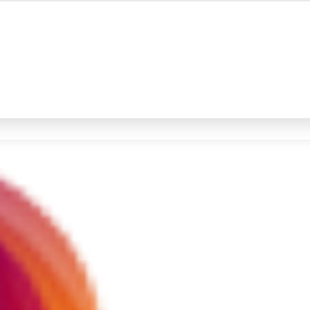
#4
iran
#5
demo
Promoted
Terakhir yang dicari
Loading...