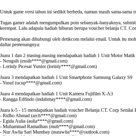
Untuk game versi tahun ini sedikit berbeda, namun masih sama-sama 
Tugas gamer adalah mengumpulkan poin sebanyak-banyaknya, submit poin
keempat. Lalu adapula hadiah hiburan berupa voucher belanja CT. Corp
Pemenang akan dihubungi oleh detikcom melalui email. Untuk itu mo
daftar pemenangnya:
Juara 1 dan 2 masing-masing mendapatkan hadiah 1 Unit Motor Mati
- Nengsih (ensih****@gmail.com)
- Lorinly Picesar Yunior (lorinly****@gmail.com)
Juara 3 mendapatkan hadiah 1 Unit Smartphone Samsung Galaxy S9
- Yusuf (ucup****@gmail.com)
Juara 4 mendapatkan hadiah 1 Unit Kamera Fujifilm X-A3
- Rangga Edfindo (indahmay****@gmail.com)
Juara k-5 - 15 mendapatkan hadiah voucher Belanja CT. Corp Senilai 
- Ridho Ahmad (arch****@gmail.com)
- Egida Aulia (aulia****@gmail.com)
- Muhammad Ramadhan (muh****@gmail.com)
- Nur Awlia Sari Mumbay (nurawlia****@outlook.com)