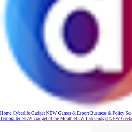
Home
Cyberlife
Gadget
NEW
Games & Esport
Business & Policy
Sc
Terpopuler
NEW
Gadget of the Month
NEW
Lab Gadget
NEW
Geeks