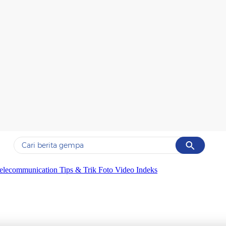
Cancel
Yang sedang ramai dicari
elecommunication
Tips & Trik
Foto
Video
Indeks
#1
gempa hari ini
#2
gempa
#3
prabowo