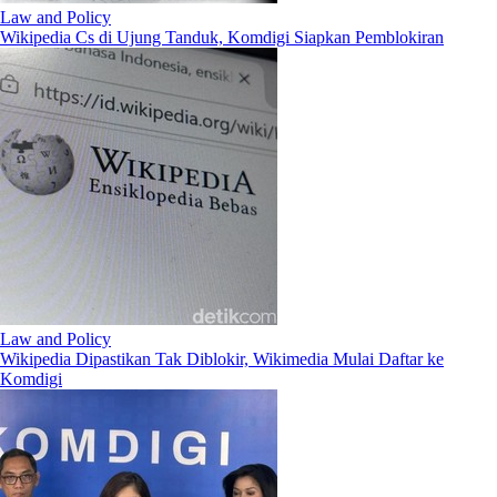
Law and Policy
Wikipedia Cs di Ujung Tanduk, Komdigi Siapkan Pemblokiran
Law and Policy
Wikipedia Dipastikan Tak Diblokir, Wikimedia Mulai Daftar ke
Komdigi