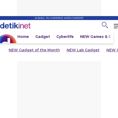
SCROLL TO CONTINUE WITH CONTENT
Home
Gadget
Cyberlife
NEW
Games & Espo
NEW
Gadget of the Month
NEW
Lab Gadget
NEW
G