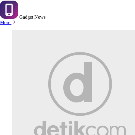
Gadget
News
More