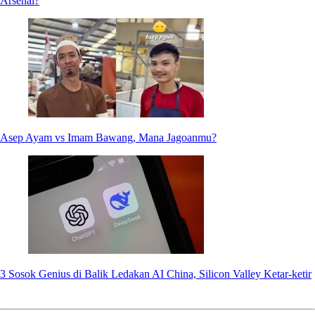
Arsenal?
Asep Ayam vs Imam Bawang, Mana Jagoanmu?
3 Sosok Genius di Balik Ledakan AI China, Silicon Valley Ketar-ketir