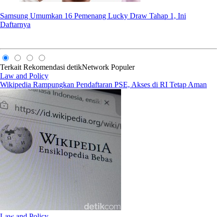
Samsung Umumkan 16 Pemenang Lucky Draw Tahap 1, Ini
Daftarnya
Terkait
Rekomendasi
detikNetwork
Populer
Law and Policy
Wikipedia Rampungkan Pendaftaran PSE, Akses di RI Tetap Aman
Law and Policy