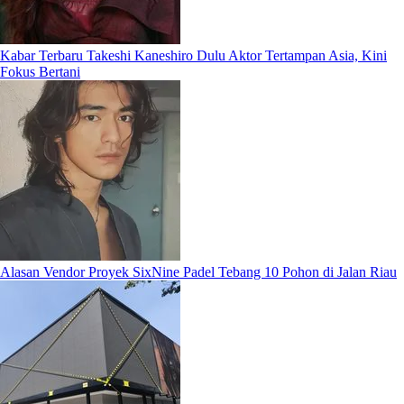
Kabar Terbaru Takeshi Kaneshiro Dulu Aktor Tertampan Asia, Kini
Fokus Bertani
Alasan Vendor Proyek SixNine Padel Tebang 10 Pohon di Jalan Riau