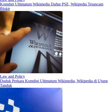
Komdigi Ultimatum Wikimedia Daftar PSE, Wikipedia Terancam
Blokir
Law and Policy
Duduk Perkara Komdigi Ultimatum Wikimedia, Wikipedia di Ujung
Tanduk