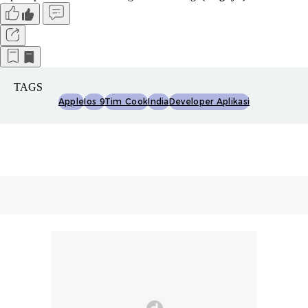
TAGS
Apple
Ios 9
Tim Cook
India
Developer Aplikasi