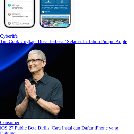
Cyberlife
Tim Cook Ungkap 'Dosa Terbesar' Selama 15 Tahun Pimpin Apple
Consumer
iOS 27 Public Beta Dirilis: Cara Instal dan Daftar iPhone yang
Dukung