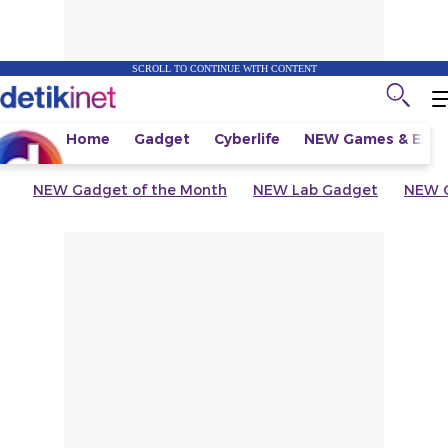
SCROLL TO CONTINUE WITH CONTENT
Home
Gadget
Cyberlife
NEW
Games & Espo
NEW
Gadget of the Month
NEW
Lab Gadget
NEW
G