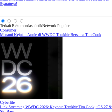
Syaratnya!
Terkait
Rekomendasi
detikNetwork
Populer
Consumer
Menanti Kejutan Apple di WWDC Terakhir Bersama Tim Cook
Cyberlife
Link Streaming WWDC 2026: Keynote Terakhir Tim Cook, iOS 27 &
Siri Baru