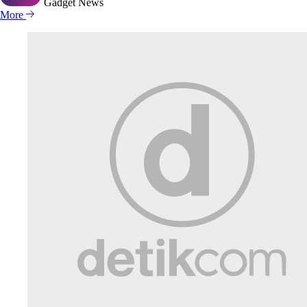
Gadget
News
More