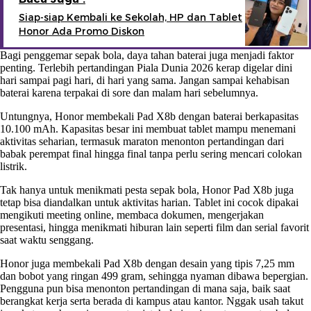
Siap-siap Kembali ke Sekolah, HP dan Tablet
Honor Ada Promo Diskon
Bagi penggemar sepak bola, daya tahan baterai juga menjadi faktor
penting. Terlebih pertandingan Piala Dunia 2026 kerap digelar dini
hari sampai pagi hari, di hari yang sama. Jangan sampai kehabisan
baterai karena terpakai di sore dan malam hari sebelumnya.
Untungnya, Honor membekali Pad X8b dengan baterai berkapasitas
10.100 mAh. Kapasitas besar ini membuat tablet mampu menemani
aktivitas seharian, termasuk maraton menonton pertandingan dari
babak perempat final hingga final tanpa perlu sering mencari colokan
listrik.
Tak hanya untuk menikmati pesta sepak bola, Honor Pad X8b juga
tetap bisa diandalkan untuk aktivitas harian. Tablet ini cocok dipakai
mengikuti meeting online, membaca dokumen, mengerjakan
presentasi, hingga menikmati hiburan lain seperti film dan serial favorit
saat waktu senggang.
Honor juga membekali Pad X8b dengan desain yang tipis 7,25 mm
dan bobot yang ringan 499 gram, sehingga nyaman dibawa bepergian.
Pengguna pun bisa menonton pertandingan di mana saja, baik saat
berangkat kerja serta berada di kampus atau kantor. Nggak usah takut