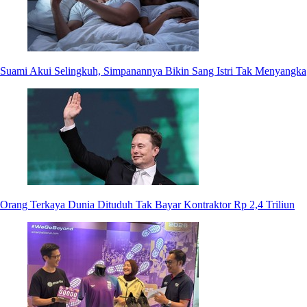
Suami Akui Selingkuh, Simpanannya Bikin Sang Istri Tak Menyangka
Orang Terkaya Dunia Dituduh Tak Bayar Kontraktor Rp 2,4 Triliun