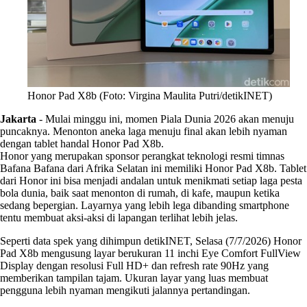
Honor Pad X8b (Foto: Virgina Maulita Putri/detikINET)
Jakarta
-
Mulai minggu ini, momen Piala Dunia 2026 akan menuju
puncaknya. Menonton aneka laga menuju final akan lebih nyaman
dengan tablet handal Honor Pad X8b.
Honor yang merupakan sponsor perangkat teknologi resmi timnas
Bafana Bafana dari Afrika Selatan ini memiliki Honor Pad X8b. Tablet
dari Honor ini bisa menjadi andalan untuk menikmati setiap laga pesta
bola dunia, baik saat menonton di rumah, di kafe, maupun ketika
sedang bepergian. Layarnya yang lebih lega dibanding smartphone
tentu membuat aksi-aksi di lapangan terlihat lebih jelas.
Seperti data spek yang dihimpun detikINET, Selasa (7/7/2026) Honor
Pad X8b mengusung layar berukuran 11 inchi Eye Comfort FullView
Display dengan resolusi Full HD+ dan refresh rate 90Hz yang
memberikan tampilan tajam. Ukuran layar yang luas membuat
pengguna lebih nyaman mengikuti jalannya pertandingan.