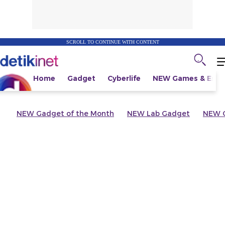
SCROLL TO CONTINUE WITH CONTENT
Home
Gadget
Cyberlife
NEW
Games & Espo
NEW
Gadget of the Month
NEW
Lab Gadget
NEW
G