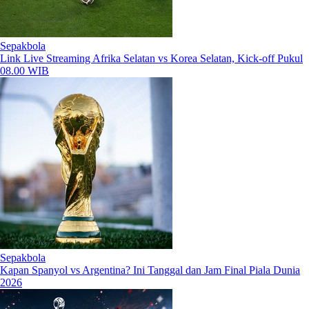
Sepakbola
Link Live Streaming Afrika Selatan vs Korea Selatan, Kick-off Pukul
08.00 WIB
Sepakbola
Kapan Spanyol vs Argentina? Ini Tanggal dan Jam Final Piala Dunia
2026