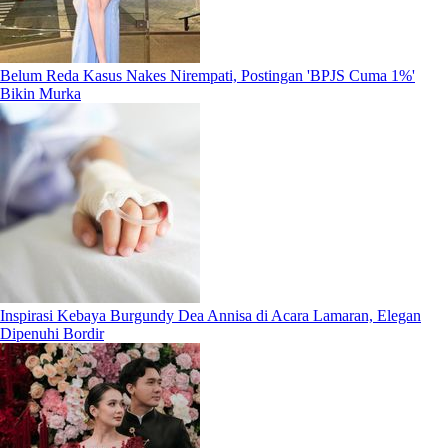
Belum Reda Kasus Nakes Nirempati, Postingan 'BPJS Cuma 1%'
Bikin Murka
Inspirasi Kebaya Burgundy Dea Annisa di Acara Lamaran, Elegan
Dipenuhi Bordir