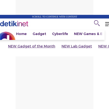
SCROLL TO CONTINUE WITH CONTENT
Home
Gadget
Cyberlife
NEW
Games & Espo
NEW
Gadget of the Month
NEW
Lab Gadget
NEW
G