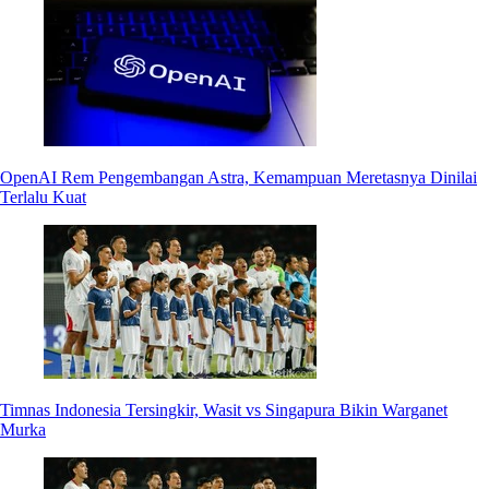
OpenAI Rem Pengembangan Astra, Kemampuan Meretasnya Dinilai
Terlalu Kuat
Timnas Indonesia Tersingkir, Wasit vs Singapura Bikin Warganet
Murka