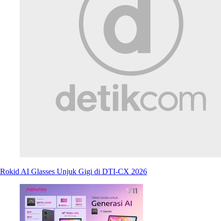
Rokid AI Glasses Unjuk Gigi di DTI-CX 2026