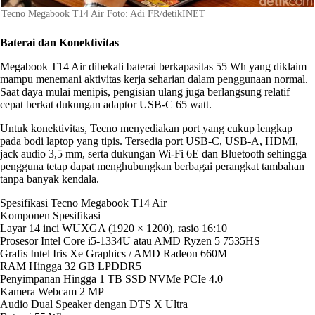
Tecno Megabook T14 Air Foto: Adi FR/detikINET
Baterai dan Konektivitas
Megabook T14 Air dibekali baterai berkapasitas 55 Wh yang diklaim
mampu menemani aktivitas kerja seharian dalam penggunaan normal.
Saat daya mulai menipis, pengisian ulang juga berlangsung relatif
cepat berkat dukungan adaptor USB-C 65 watt.
Untuk konektivitas, Tecno menyediakan port yang cukup lengkap
pada bodi laptop yang tipis. Tersedia port USB-C, USB-A, HDMI,
jack audio 3,5 mm, serta dukungan Wi-Fi 6E dan Bluetooth sehingga
pengguna tetap dapat menghubungkan berbagai perangkat tambahan
tanpa banyak kendala.
Spesifikasi Tecno Megabook T14 Air
Komponen Spesifikasi
Layar 14 inci WUXGA (1920 × 1200), rasio 16:10
Prosesor Intel Core i5-1334U atau AMD Ryzen 5 7535HS
Grafis Intel Iris Xe Graphics / AMD Radeon 660M
RAM Hingga 32 GB LPDDR5
Penyimpanan Hingga 1 TB SSD NVMe PCIe 4.0
Kamera Webcam 2 MP
Audio Dual Speaker dengan DTS X Ultra