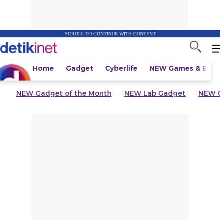
SCROLL TO CONTINUE WITH CONTENT
Home
Gadget
Cyberlife
NEW
Games & Espo
NEW
Gadget of the Month
NEW
Lab Gadget
NEW
G