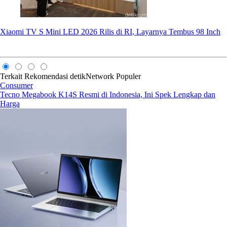
Xiaomi TV S Mini LED 2026 Rilis di RI, Layarnya Tembus 98 Inch
Terkait
Rekomendasi
detikNetwork
Populer
Consumer
Tecno Megabook K14S Resmi di Indonesia, Ini Spek Lengkap dan
Harga