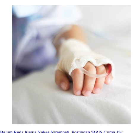
Belum Reda Kasus Nakes Nirempati, Postingan 'BPJS Cuma 1%'