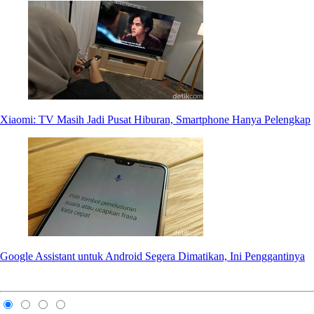
Xiaomi: TV Masih Jadi Pusat Hiburan, Smartphone Hanya Pelengkap
Google Assistant untuk Android Segera Dimatikan, Ini Penggantinya