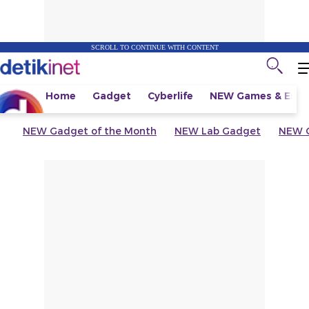
SCROLL TO CONTINUE WITH CONTENT
Home
Gadget
Cyberlife
NEW
Games & Espo
NEW
Gadget of the Month
NEW
Lab Gadget
NEW
G