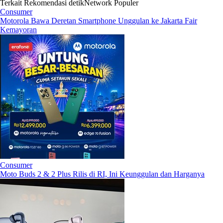
Terkait
Rekomendasi
detikNetwork
Populer
Consumer
Motorola Bawa Deretan Smartphone Unggulan ke Jakarta Fair
Kemayoran
Consumer
Moto Buds 2 & 2 Plus Rilis di RI, Ini Keunggulan dan Harganya