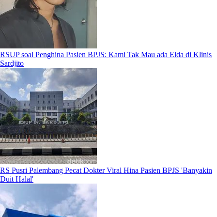
RSUP soal Penghina Pasien BPJS: Kami Tak Mau ada Elda di Klinis
Sardjito
RS Pusri Palembang Pecat Dokter Viral Hina Pasien BPJS 'Banyakin
Duit Halal'