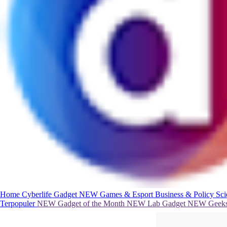
Home
Cyberlife
Gadget
NEW
Games & Esport
Business & Policy
Sc
Terpopuler
NEW
Gadget of the Month
NEW
Lab Gadget
NEW
Geeks