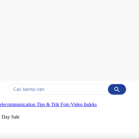
Cancel
Yang sedang ramai dicari
elecommunication
Tips & Trik
Foto
Video
Indeks
#1
data live draw sgp
l Day Sale
#2
piala presiden 2026
#3
prabowo