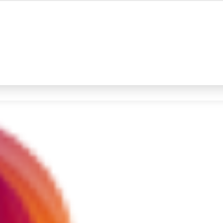
#4
iran
#5
gempa hari ini
Promoted
Terakhir yang dicari
Loading...