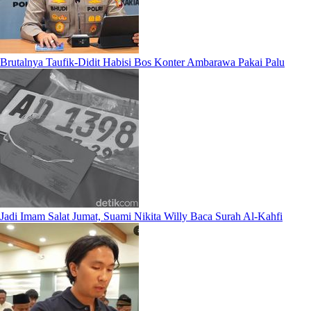
Brutalnya Taufik-Didit Habisi Bos Konter Ambarawa Pakai Palu
Jadi Imam Salat Jumat, Suami Nikita Willy Baca Surah Al-Kahfi