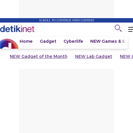
SCROLL TO CONTINUE WITH CONTENT
Home
Gadget
Cyberlife
NEW
Games & Espo
NEW
Gadget of the Month
NEW
Lab Gadget
NEW
G