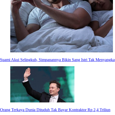
Suami Akui Selingkuh, Simpanannya Bikin Sang Istri Tak Menyangka
Orang Terkaya Dunia Dituduh Tak Bayar Kontraktor Rp 2,4 Triliun